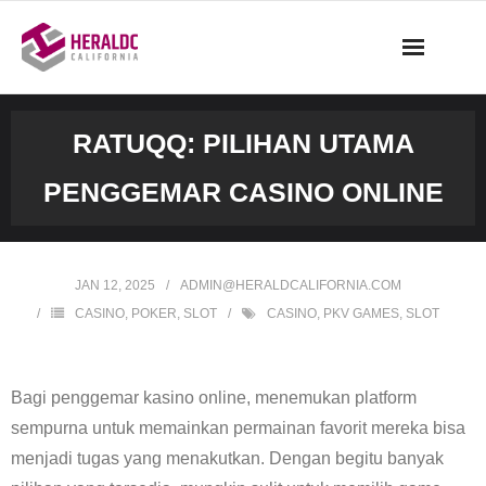
Skip
to
content
RATUQQ: PILIHAN UTAMA
PENGGEMAR CASINO ONLINE
JAN 12, 2025
ADMIN@HERALDCALIFORNIA.COM
CASINO
,
POKER
,
SLOT
CASINO
,
PKV GAMES
,
SLOT
Bagi penggemar kasino online, menemukan platform
sempurna untuk memainkan permainan favorit mereka bisa
menjadi tugas yang menakutkan. Dengan begitu banyak