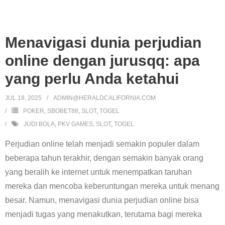
Menavigasi dunia perjudian
online dengan jurusqq: apa
yang perlu Anda ketahui
JUL 18, 2025
ADMIN@HERALDCALIFORNIA.COM
POKER
,
SBOBET88
,
SLOT
,
TOGEL
JUDI BOLA
,
PKV GAMES
,
SLOT
,
TOGEL
Perjudian online telah menjadi semakin populer dalam
beberapa tahun terakhir, dengan semakin banyak orang
yang beralih ke internet untuk menempatkan taruhan
mereka dan mencoba keberuntungan mereka untuk menang
besar. Namun, menavigasi dunia perjudian online bisa
menjadi tugas yang menakutkan, terutama bagi mereka