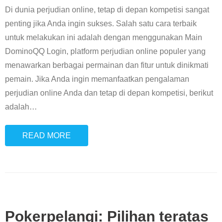
Di dunia perjudian online, tetap di depan kompetisi sangat
penting jika Anda ingin sukses. Salah satu cara terbaik
untuk melakukan ini adalah dengan menggunakan Main
DominoQQ Login, platform perjudian online populer yang
menawarkan berbagai permainan dan fitur untuk dinikmati
pemain. Jika Anda ingin memanfaatkan pengalaman
perjudian online Anda dan tetap di depan kompetisi, berikut
adalah
…
READ MORE
Pokerpelangi: Pilihan teratas