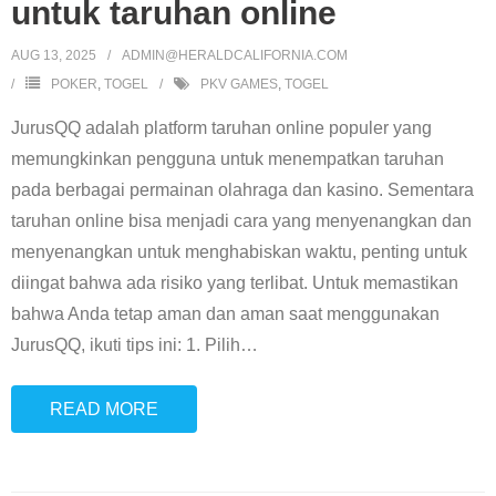
untuk taruhan online
AUG 13, 2025
ADMIN@HERALDCALIFORNIA.COM
POKER
,
TOGEL
PKV GAMES
,
TOGEL
JurusQQ adalah platform taruhan online populer yang
memungkinkan pengguna untuk menempatkan taruhan
pada berbagai permainan olahraga dan kasino. Sementara
taruhan online bisa menjadi cara yang menyenangkan dan
menyenangkan untuk menghabiskan waktu, penting untuk
diingat bahwa ada risiko yang terlibat. Untuk memastikan
bahwa Anda tetap aman dan aman saat menggunakan
JurusQQ, ikuti tips ini: 1. Pilih
…
READ MORE