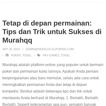
Tetap di depan permainan:
Tips dan Trik untuk Sukses di
Murahqq
SEP 26, 2025
ADMIN@HERALDCALIFORNIA.COM
POKER
,
TOGEL
PKV GAMES
,
TOGEL
Murahqq adalah platform online yang populer untuk bermain
poker dan permainan kartu lainnya. Apakah Anda pemain
berpengalaman atau baru memulai, selalu ada cara untuk
meningkatkan permainan Anda dan tetap di depan
kompetisi. Berikut adalah beberapa tips dan trik untuk
membantu Anda berhasil di Murahqq. 1. Berlatih, Berlatih,
Berlatih: Seperti keterampilan apa pun, semakin banyak