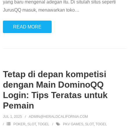
yang baru mengenal adegan itu. Di situlah situs seperti
JurusQQ masuk, menawarkan toko
…
READ MORE
Tetap di depan kompetisi
dengan Main DominoQQ
Login: Tips Teratas untuk
Pemain
JUL 1, 2025
ADMIN@HERALDCALIFORNIA.COM
POKER
,
SLOT
,
TOGEL
PKV GAMES
,
SLOT
,
TOGEL