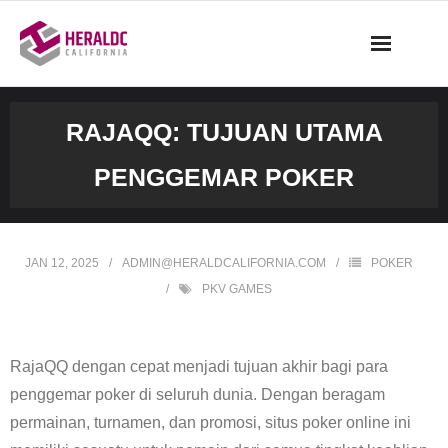
Skip
to
content
RAJAQQ: TUJUAN UTAMA
PENGGEMAR POKER
JAN 12, 2025
ADMIN@HERALDCALIFORNIA.COM
POKER
PKV GAMES
RajaQQ dengan cepat menjadi tujuan akhir bagi para
penggemar poker di seluruh dunia. Dengan beragam
permainan, turnamen, dan promosi, situs poker online ini