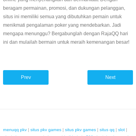
beragam permainan, promosi, dan dukungan pelanggan,
situs ini memiliki semua yang dibutuhkan pemain untuk
menikmati pengalaman poker yang mendebarkan. Jadi
mengapa menunggu? Bergabunglah dengan RajaQQ hari
ini dan mulailah bermain untuk meraih kemenangan besar!
Prev
Next
menuqq pkv
|
situs pkv games
|
situs pkv games
|
situs qq
|
slot
|