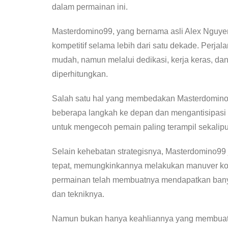
dalam permainan ini.
Masterdomino99, yang bernama asli Alex Nguyen
kompetitif selama lebih dari satu dekade. Perj
mudah, namun melalui dedikasi, kerja keras, dan
diperhitungkan.
Salah satu hal yang membedakan Masterdomino9
beberapa langkah ke depan dan mengantisipasi 
untuk mengecoh pemain paling terampil sekalipu
Selain kehebatan strategisnya, Masterdomino99 j
tepat, memungkinkannya melakukan manuver ko
permainan telah membuatnya mendapatkan bany
dan tekniknya.
Namun bukan hanya keahliannya yang membuat