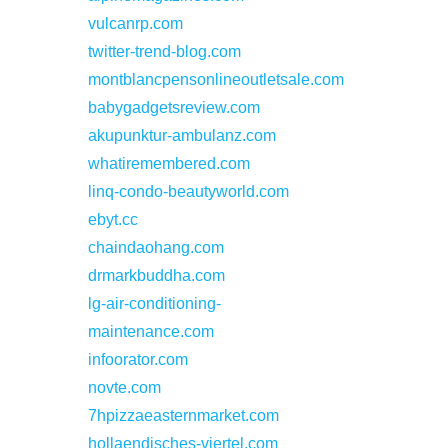
vulcanrp.com
twitter-trend-blog.com
montblancpensonlineoutletsale.com
babygadgetsreview.com
akupunktur-ambulanz.com
whatiremembered.com
linq-condo-beautyworld.com
ebyt.cc
chaindaohang.com
drmarkbuddha.com
lg-air-conditioning-
maintenance.com
infoorator.com
novte.com
7hpizzaeasternmarket.com
hollaendisches-viertel.com