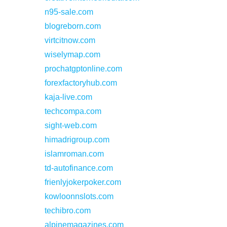
n95-sale.com
blogreborn.com
virtcitnow.com
wiselymap.com
prochatgptonline.com
forexfactoryhub.com
kaja-live.com
techcompa.com
sight-web.com
himadrigroup.com
islamroman.com
td-autofinance.com
frienlyjokerpoker.com
kowloonnslots.com
techibro.com
alpinemagazines.com