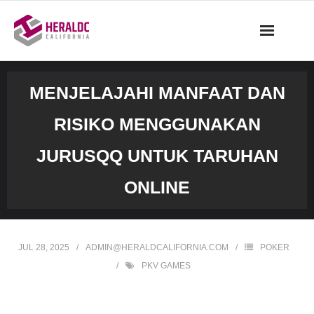
Skip
to
content
MENJELAJAHI MANFAAT DAN
RISIKO MENGGUNAKAN
JURUSQQ UNTUK TARUHAN
ONLINE
JUL 28, 2025
ADMIN@HERALDCALIFORNIA.COM
POKER
PKV GAMES