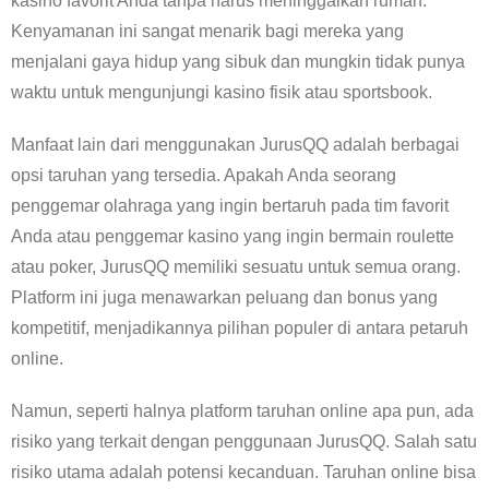
kasino favorit Anda tanpa harus meninggalkan rumah.
Kenyamanan ini sangat menarik bagi mereka yang
menjalani gaya hidup yang sibuk dan mungkin tidak punya
waktu untuk mengunjungi kasino fisik atau sportsbook.
Manfaat lain dari menggunakan JurusQQ adalah berbagai
opsi taruhan yang tersedia. Apakah Anda seorang
penggemar olahraga yang ingin bertaruh pada tim favorit
Anda atau penggemar kasino yang ingin bermain roulette
atau poker, JurusQQ memiliki sesuatu untuk semua orang.
Platform ini juga menawarkan peluang dan bonus yang
kompetitif, menjadikannya pilihan populer di antara petaruh
online.
Namun, seperti halnya platform taruhan online apa pun, ada
risiko yang terkait dengan penggunaan JurusQQ. Salah satu
risiko utama adalah potensi kecanduan. Taruhan online bisa