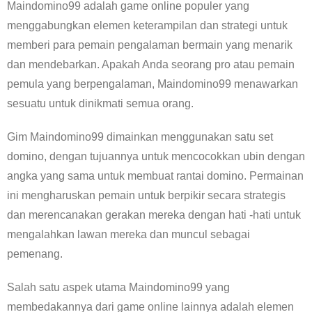
Maindomino99 adalah game online populer yang
menggabungkan elemen keterampilan dan strategi untuk
memberi para pemain pengalaman bermain yang menarik
dan mendebarkan. Apakah Anda seorang pro atau pemain
pemula yang berpengalaman, Maindomino99 menawarkan
sesuatu untuk dinikmati semua orang.
Gim Maindomino99 dimainkan menggunakan satu set
domino, dengan tujuannya untuk mencocokkan ubin dengan
angka yang sama untuk membuat rantai domino. Permainan
ini mengharuskan pemain untuk berpikir secara strategis
dan merencanakan gerakan mereka dengan hati -hati untuk
mengalahkan lawan mereka dan muncul sebagai
pemenang.
Salah satu aspek utama Maindomino99 yang
membedakannya dari game online lainnya adalah elemen