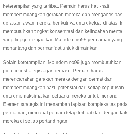
keterampilan yang terlibat. Pemain harus hati -hati
mempertimbangkan gerakan mereka dan mengantisipasi
gerakan lawan mereka berikutnya untuk keluar di atas. Ini
membutuhkan tingkat konsentrasi dan kelincahan mental
yang tinggi, menjadikan Maindomino99 permainan yang
menantang dan bermanfaat untuk dimainkan.
Selain keterampilan, Maindomino99 juga membutuhkan
pola pikir strategis agar berhasil. Pemain harus
merencanakan gerakan mereka dengan cermat dan
mempertimbangkan hasil potensial dari setiap keputusan
untuk memaksimalkan peluang mereka untuk menang.
Elemen strategis ini menambah lapisan kompleksitas pada
permainan, membuat pemain tetap terlibat dan dengan kaki
mereka di setiap pertandingan.