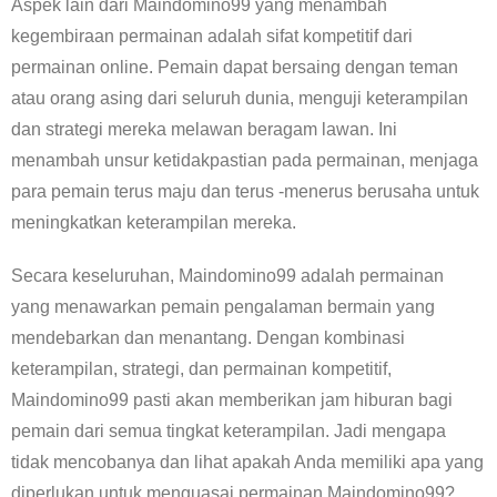
Aspek lain dari Maindomino99 yang menambah
kegembiraan permainan adalah sifat kompetitif dari
permainan online. Pemain dapat bersaing dengan teman
atau orang asing dari seluruh dunia, menguji keterampilan
dan strategi mereka melawan beragam lawan. Ini
menambah unsur ketidakpastian pada permainan, menjaga
para pemain terus maju dan terus -menerus berusaha untuk
meningkatkan keterampilan mereka.
Secara keseluruhan, Maindomino99 adalah permainan
yang menawarkan pemain pengalaman bermain yang
mendebarkan dan menantang. Dengan kombinasi
keterampilan, strategi, dan permainan kompetitif,
Maindomino99 pasti akan memberikan jam hiburan bagi
pemain dari semua tingkat keterampilan. Jadi mengapa
tidak mencobanya dan lihat apakah Anda memiliki apa yang
diperlukan untuk menguasai permainan Maindomino99?