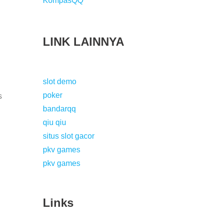
KompasQQ
LINK LAINNYA
slot demo
poker
s
bandarqq
qiu qiu
situs slot gacor
pkv games
pkv games
Links