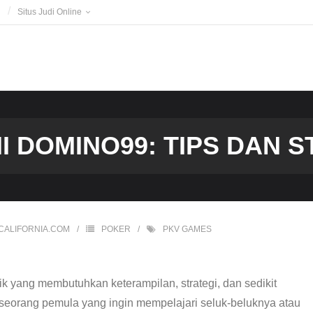
l
Situs Judi Online
 DOMINO99: TIPS DAN 
ALIFORNIA.COM
POKER
PKV GAMES
 yang membutuhkan keterampilan, strategi, dan sedikit
eorang pemula yang ingin mempelajari seluk-beluknya atau