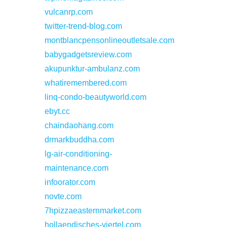
vulcanrp.com
twitter-trend-blog.com
montblancpensonlineoutletsale.com
babygadgetsreview.com
akupunktur-ambulanz.com
whatiremembered.com
linq-condo-beautyworld.com
ebyt.cc
chaindaohang.com
drmarkbuddha.com
lg-air-conditioning-
maintenance.com
infoorator.com
novte.com
7hpizzaeasternmarket.com
hollaendisches-viertel.com