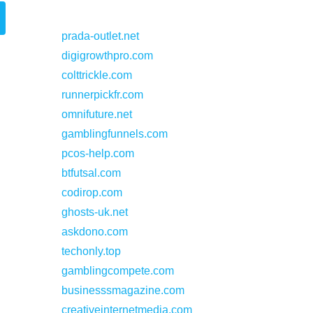
prada-outlet.net
digigrowthpro.com
colttrickle.com
runnerpickfr.com
omnifuture.net
gamblingfunnels.com
pcos-help.com
btfutsal.com
codirop.com
ghosts-uk.net
askdono.com
techonly.top
gamblingcompete.com
businesssmagazine.com
creativeinternetmedia.com