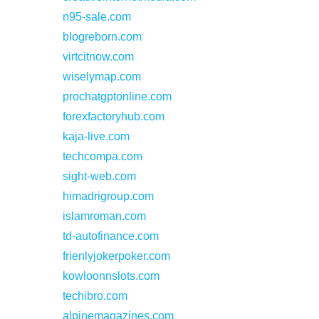
n95-sale.com
blogreborn.com
virtcitnow.com
wiselymap.com
prochatgptonline.com
forexfactoryhub.com
kaja-live.com
techcompa.com
sight-web.com
himadrigroup.com
islamroman.com
td-autofinance.com
frienlyjokerpoker.com
kowloonnslots.com
techibro.com
alpinemagazines.com