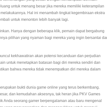
ang untuk menang besar jika mereka memiliki keterampilan
melakukannya. Hal ini menambah tingkat kegembiraan ekstra
bali untuk menonton lebih banyak lagi.
inkan. Hanya dengan beberapa klik, pemain dapat bergabung
nya pilihan yang nyaman bagi mereka yang ingin bersantai da
ncul kekhawatiran akan potensi kecanduan dan perjudian
ain untuk menetapkan batasan bagi diri mereka sendiri dan
tikan bahwa mereka tidak menempatkan diri mereka dalam
rupakan bukti dunia game online yang terus berkembang.
esar, dan kemudahan aksesnya, tak heran jika PKV Games
Baik Anda seorang gamer berpengalaman atau baru mengenal