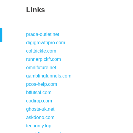
Links
prada-outlet.net
digigrowthpro.com
colttrickle.com
runnerpickfr.com
omnifuture.net
gamblingfunnels.com
pcos-help.com
btfutsal.com
codirop.com
ghosts-uk.net
askdono.com
techonly.top