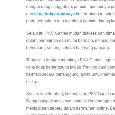
dengan uang sungguhan, pemain mempunyai pelu
dan
situs bola terpercaya
keberuntungan untuk 
pada permainan dan membuat pemain datang kem
Selain itu, PKV Games mudah diakses dan dima
dalam permainan dan mulai bermain, menjadikan
bersenang-senang setelah hari yang panjang.
Tentu saja dengan maraknya PKV Games juga mu
yang tidak bertanggung jawab. Penting bagi pem
bermain secara bertanggung jawab untuk memas
risiko.
Secara keseluruhan, kebangkitan PKV Games me
Dengan aspek sosialnya, potensi kemenangan b
menjadi tren terbaru dalam permainan online. 