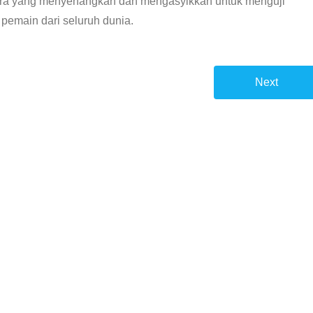
ra yang menyenangkan dan mengasyikkan untuk menguji
emain dari seluruh dunia.
Next