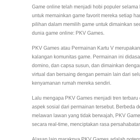
Game online telah menjadi hobi populer selama 
untuk memainkan game favorit mereka setiap har
pilihan dalam memilih game untuk dimainkan se
dunia game online: PKV Games.
PKV Games atau Permainan Kartu V merupakan sa
kalangan komunitas game. Permainan ini didasark
domino, dan capsa susun, dan dimainkan deng
virtual dan bersaing dengan pemain lain dari s
kenyamanan rumah mereka sendiri.
Lalu mengapa PKV Games menjadi tren terbaru 
aspek sosial dari permainan tersebut. Berbeda
melawan lawan yang tidak berwajah, PKV Games
secara real-time, menciptakan rasa persahabatan
Alasan lain maraknya PKV Games adalah pote