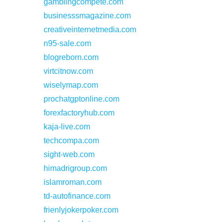
gamblingcompete.com
businesssmagazine.com
creativeinternetmedia.com
n95-sale.com
blogreborn.com
virtcitnow.com
wiselymap.com
prochatgptonline.com
forexfactoryhub.com
kaja-live.com
techcompa.com
sight-web.com
himadrigroup.com
islamroman.com
td-autofinance.com
frienlyjokerpoker.com