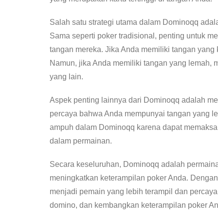
Salah satu strategi utama dalam Dominoqq adal
Sama seperti poker tradisional, penting untuk
tangan mereka. Jika Anda memiliki tangan yang 
Namun, jika Anda memiliki tangan yang lemah, 
yang lain.
Aspek penting lainnya dari Dominoqq adalah m
percaya bahwa Anda mempunyai tangan yang lebi
ampuh dalam Dominoqq karena dapat memaksa 
dalam permainan.
Secara keseluruhan, Dominoqq adalah permain
meningkatkan keterampilan poker Anda. Dengan m
menjadi pemain yang lebih terampil dan percaya 
domino, dan kembangkan keterampilan poker A