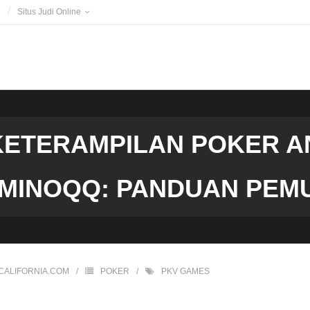
l
Situs Judi Online
KETERAMPILAN POKER A
MINOQQ: PANDUAN PEM
ALIFORNIA.COM
POKER
PKV GAMES