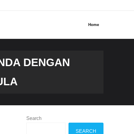
Home
NDA DENGAN
ULA
Search
SEARCH