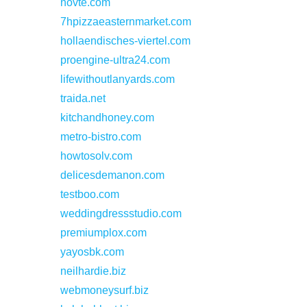
novte.com
7hpizzaeasternmarket.com
hollaendisches-viertel.com
proengine-ultra24.com
lifewithoutlanyards.com
traida.net
kitchandhoney.com
metro-bistro.com
howtosolv.com
delicesdemanon.com
testboo.com
weddingdressstudio.com
premiumplox.com
yayosbk.com
neilhardie.biz
webmoneysurf.biz