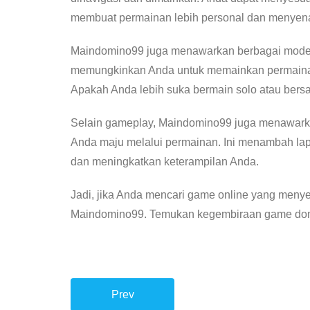
membuat permainan lebih personal dan menyen
Maindomino99 juga menawarkan berbagai mode pe
memungkinkan Anda untuk memainkan permainan
Apakah Anda lebih suka bermain solo atau bers
Selain gameplay, Maindomino99 juga menawarka
Anda maju melalui permainan. Ini menambah lap
dan meningkatkan keterampilan Anda.
Jadi, jika Anda mencari game online yang menyen
Maindomino99. Temukan kegembiraan game domino 
Prev