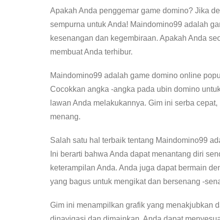
Apakah Anda penggemar game domino? Jika de
sempurna untuk Anda! Maindomino99 adalah gam
kesenangan dan kegembiraan. Apakah Anda seor
membuat Anda terhibur.
Maindomino99 adalah game domino online popul
Cocokkan angka -angka pada ubin domino untu
lawan Anda melakukannya. Gim ini serba cepat,
menang.
Salah satu hal terbaik tentang Maindomino99 a
Ini berarti bahwa Anda dapat menantang diri s
keterampilan Anda. Anda juga dapat bermain d
yang bagus untuk mengikat dan bersenang -sen
Gim ini menampilkan grafik yang menakjubkan
dinavigasi dan dimainkan. Anda dapat menyesua