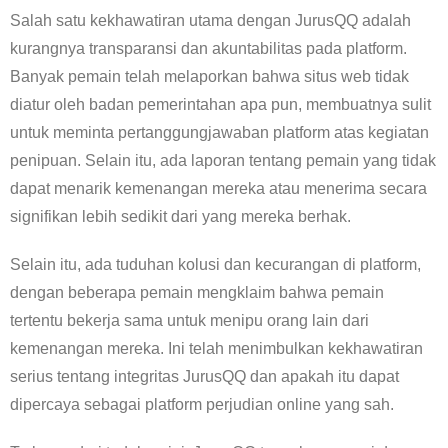
Salah satu kekhawatiran utama dengan JurusQQ adalah
kurangnya transparansi dan akuntabilitas pada platform.
Banyak pemain telah melaporkan bahwa situs web tidak
diatur oleh badan pemerintahan apa pun, membuatnya sulit
untuk meminta pertanggungjawaban platform atas kegiatan
penipuan. Selain itu, ada laporan tentang pemain yang tidak
dapat menarik kemenangan mereka atau menerima secara
signifikan lebih sedikit dari yang mereka berhak.
Selain itu, ada tuduhan kolusi dan kecurangan di platform,
dengan beberapa pemain mengklaim bahwa pemain
tertentu bekerja sama untuk menipu orang lain dari
kemenangan mereka. Ini telah menimbulkan kekhawatiran
serius tentang integritas JurusQQ dan apakah itu dapat
dipercaya sebagai platform perjudian online yang sah.