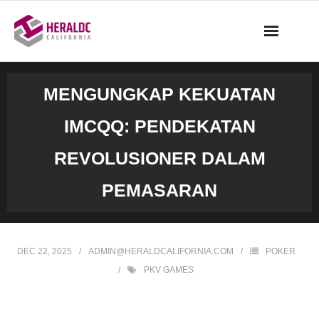
Skip
to
content
MENGUNGKAP KEKUATAN
IMCQQ: PENDEKATAN
REVOLUSIONER DALAM
PEMASARAN
DEC 22, 2025
ADMIN@HERALDCALIFORNIA.COM
POKER
PKV GAMES