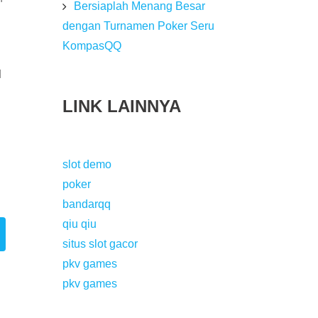
Bersiaplah Menang Besar
dengan Turnamen Poker Seru
KompasQQ
q
LINK LAINNYA
slot demo
poker
bandarqq
qiu qiu
situs slot gacor
pkv games
pkv games