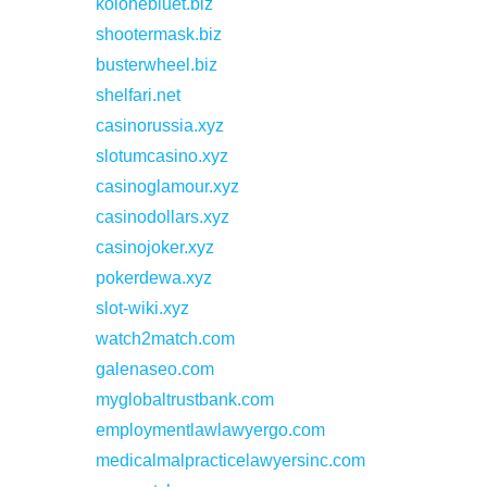
kolohebluet.biz
shootermask.biz
busterwheel.biz
shelfari.net
casinorussia.xyz
slotumcasino.xyz
casinoglamour.xyz
casinodollars.xyz
casinojoker.xyz
pokerdewa.xyz
slot-wiki.xyz
watch2match.com
galenaseo.com
myglobaltrustbank.com
employmentlawlawyergo.com
medicalmalpracticelawyersinc.com