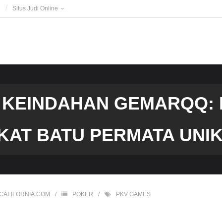
l
Situs Judi Online
KEINDAHAN GEMARQQ: M
KAT BATU PERMATA UNIK 
ALIFORNIA.COM
POKER
PKV GAMES