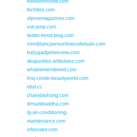
kowloonnslots.com
techibro.com
alpinemagazines.com
vulcanrp.com
twitter-trend-blog.com
montblancpensonlineoutletsale.com
babygadgetsreview.com
akupunktur-ambulanz.com
whatiremembered.com
linq-condo-beautyworld.com
ebyt.cc
chaindaohang.com
drmarkbuddha.com
lg-air-conditioning-
maintenance.com
infoorator.com