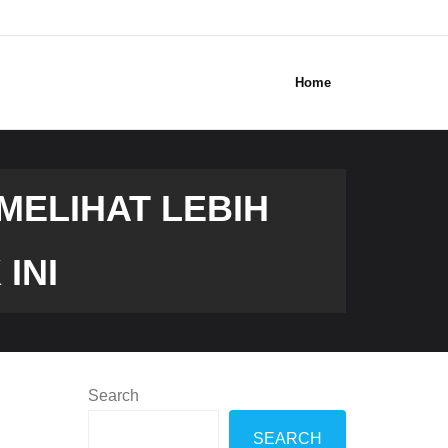
Home
ELIHAT LEBIH
INI
Search
SEARCH