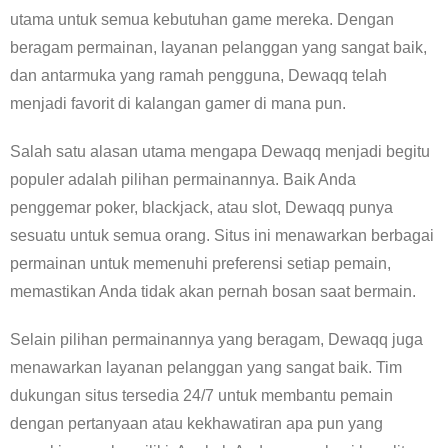
utama untuk semua kebutuhan game mereka. Dengan
beragam permainan, layanan pelanggan yang sangat baik,
dan antarmuka yang ramah pengguna, Dewaqq telah
menjadi favorit di kalangan gamer di mana pun.
Salah satu alasan utama mengapa Dewaqq menjadi begitu
populer adalah pilihan permainannya. Baik Anda
penggemar poker, blackjack, atau slot, Dewaqq punya
sesuatu untuk semua orang. Situs ini menawarkan berbagai
permainan untuk memenuhi preferensi setiap pemain,
memastikan Anda tidak akan pernah bosan saat bermain.
Selain pilihan permainannya yang beragam, Dewaqq juga
menawarkan layanan pelanggan yang sangat baik. Tim
dukungan situs tersedia 24/7 untuk membantu pemain
dengan pertanyaan atau kekhawatiran apa pun yang