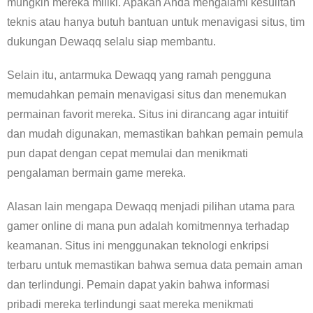
mungkin mereka miliki. Apakah Anda mengalami kesulitan
teknis atau hanya butuh bantuan untuk menavigasi situs, tim
dukungan Dewaqq selalu siap membantu.
Selain itu, antarmuka Dewaqq yang ramah pengguna
memudahkan pemain menavigasi situs dan menemukan
permainan favorit mereka. Situs ini dirancang agar intuitif
dan mudah digunakan, memastikan bahkan pemain pemula
pun dapat dengan cepat memulai dan menikmati
pengalaman bermain game mereka.
Alasan lain mengapa Dewaqq menjadi pilihan utama para
gamer online di mana pun adalah komitmennya terhadap
keamanan. Situs ini menggunakan teknologi enkripsi
terbaru untuk memastikan bahwa semua data pemain aman
dan terlindungi. Pemain dapat yakin bahwa informasi
pribadi mereka terlindungi saat mereka menikmati