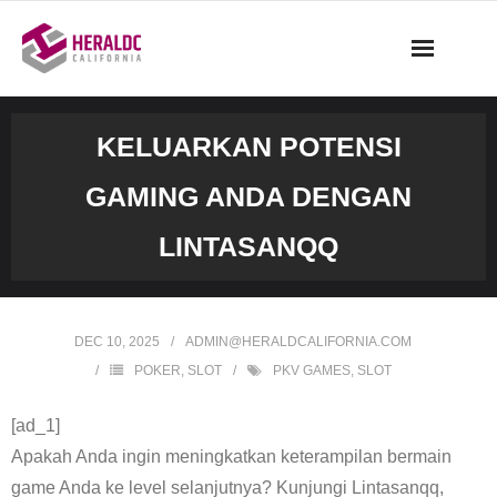
Skip
to
content
KELUARKAN POTENSI
GAMING ANDA DENGAN
LINTASANQQ
DEC 10, 2025
ADMIN@HERALDCALIFORNIA.COM
POKER
,
SLOT
PKV GAMES
,
SLOT
[ad_1]
Apakah Anda ingin meningkatkan keterampilan bermain
game Anda ke level selanjutnya? Kunjungi Lintasanqq,