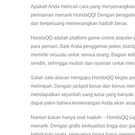
Apakah Anda mencari cara yang menyenangkan 
permainan menarik HondaQQ! Dengan beragam pe
dan berpeluang memenangkan hadiah besar.
HondaQQ adalah platform game online populer 
para pemain. Baik Anda penggemar poker, blackj
memiliki sesuatu untuk semua orang. Bagian t
sendiri, sehingga mudah dan nyaman untuk meni
Salah satu alasan mengapa HondaQQ begitu pop
melimpah. Dengan jackpot besar dan bonus men
mendapatkan sejumlah uang tunai yang banyak
dapat yakin bahwa kemenangan Anda akan aman
Namun bukan hanya soal hadiah – HondaQQ j
menarik. Dengan grafis berkualitas tinggi dan g
kehidupan nyata, semuanya tanpa harus mening