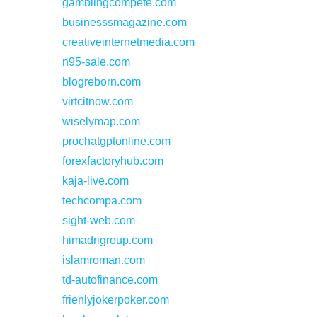
gamblingcompete.com
businesssmagazine.com
creativeinternetmedia.com
n95-sale.com
blogreborn.com
virtcitnow.com
wiselymap.com
prochatgptonline.com
forexfactoryhub.com
kaja-live.com
techcompa.com
sight-web.com
himadrigroup.com
islamroman.com
td-autofinance.com
frienlyjokerpoker.com