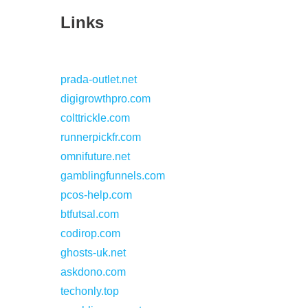
Links
prada-outlet.net
digigrowthpro.com
colttrickle.com
runnerpickfr.com
omnifuture.net
gamblingfunnels.com
pcos-help.com
btfutsal.com
codirop.com
ghosts-uk.net
askdono.com
techonly.top