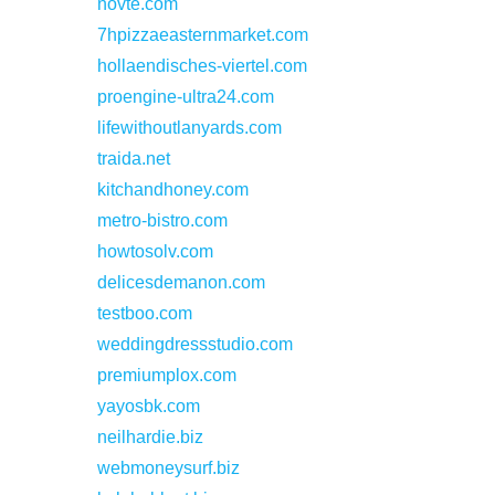
novte.com
7hpizzaeasternmarket.com
hollaendisches-viertel.com
proengine-ultra24.com
lifewithoutlanyards.com
traida.net
kitchandhoney.com
metro-bistro.com
howtosolv.com
delicesdemanon.com
testboo.com
weddingdressstudio.com
premiumplox.com
yayosbk.com
neilhardie.biz
webmoneysurf.biz