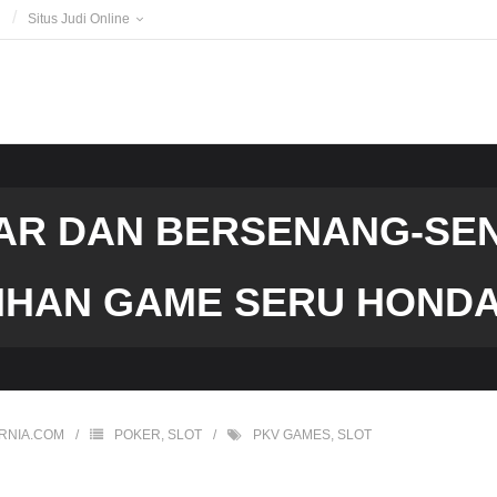
l
Situs Judi Online
AR DAN BERSENANG-SE
LIHAN GAME SERU HOND
RNIA.COM
POKER
,
SLOT
PKV GAMES
,
SLOT