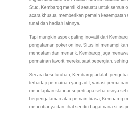
Stud, Kembarqq memiliki sesuatu untuk semua o
acara khusus, memberikan pemain kesempatan u
tunai dan hadiah lainnya.
Tapi mungkin aspek paling inovatif dari Kemba
pengalaman poker online. Situs ini menampilkan
mendalam dan menarik. Kembarqq juga menawar
permainan favorit mereka saat bepergian, sehing
Secara keseluruhan, Kembarqq adalah pengubah
terhadap permainan yang adil, variasi permaina
menetapkan standar seperti apa seharusnya sebu
berpengalaman atau pemain biasa, Kembarqq me
mencobanya dan lihat sendiri bagaimana situs 