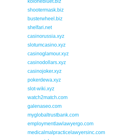
kolohebluet.biz
shootermask.biz
busterwheel.biz
shelfari.net
casinorussia.xyz
slotumcasino.xyz
casinoglamour.xyz
casinodollars.xyz
casinojoker.xyz
pokerdewa.xyz
slot-wiki.xyz
watch2match.com
galenaseo.com
myglobaltrustbank.com
employmentlawlawyergo.com
medicalmalpracticelawyersinc.com