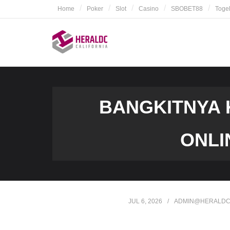
Skip
Home
Poker
Slot
Casino
SBOBET88
Toge
to
content
BANGKITNYA 
ONLI
JUL 6, 2026
ADMIN@HERALDC