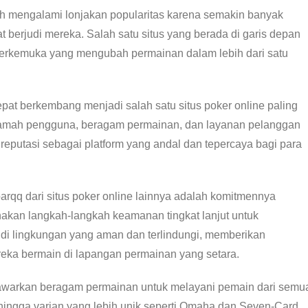
lah mengalami lonjakan popularitas karena semakin banyak
t berjudi mereka. Salah satu situs yang berada di garis depan
e terkemuka yang mengubah permainan dalam lebih dari satu
at berkembang menjadi salah satu situs poker online paling
g ramah pengguna, beragam permainan, dan layanan pelanggan
eputasi sebagai platform yang andal dan tepercaya bagi para
rqq dari situs poker online lainnya adalah komitmennya
nakan langkah-langkah keamanan tingkat lanjut untuk
i lingkungan yang aman dan terlindungi, memberikan
eka bermain di lapangan permainan yang setara.
nawarkan beragam permainan untuk melayani pemain dari semu
l hingga varian yang lebih unik seperti Omaha dan Seven-Card