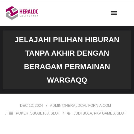
Skip
to
content
JELAJAHI PILIHAN HIBURAN
TANPA AKHIR DENGAN
BERAGAM PERMAINAN
WARGAQQ
DEC 12, 2024
ADMIN@HERALDCALIFORNIA.COM
POKER
,
SBOBET88
,
SLOT
JUDI BOLA
,
PKV GAMES
,
SLOT