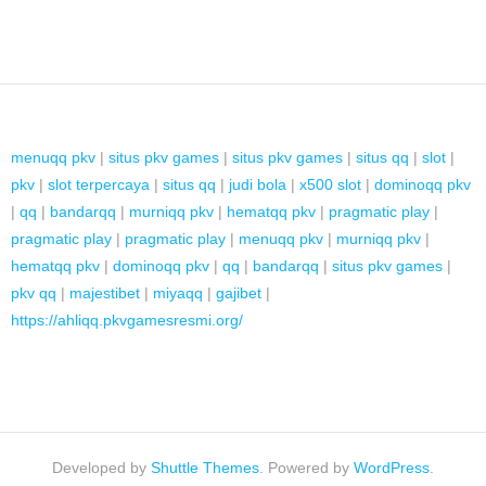
menuqq pkv
|
situs pkv games
|
situs pkv games
|
situs qq
|
slot
|
pkv
|
slot terpercaya
|
situs qq
|
judi bola
|
x500 slot
|
dominoqq pkv
|
qq
|
bandarqq
|
murniqq pkv
|
hematqq pkv
|
pragmatic play
|
pragmatic play
|
pragmatic play
|
menuqq pkv
|
murniqq pkv
|
hematqq pkv
|
dominoqq pkv
|
qq
|
bandarqq
|
situs pkv games
|
pkv qq
|
majestibet
|
miyaqq
|
gajibet
|
https://ahliqq.pkvgamesresmi.org/
Developed by
Shuttle Themes
. Powered by
WordPress
.