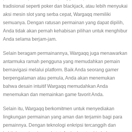
tradisional seperti poker dan blackjack, atau lebih menyukai
aksi mesin slot yang serba cepat, Wargaqq memiliki
semuanya. Dengan ratusan permainan yang dapat dipilih,
Anda tidak akan pernah kehabisan pilihan untuk menghibur
Anda selama berjam-jam.
Selain beragam permainannya, Wargaqq juga menawarkan
antarmuka ramah pengguna yang memudahkan pemain
bernavigasi melalui platform. Baik Anda seorang gamer
berpengalaman atau pemula, Anda akan menemukan
bahwa desain intuitif Wargaqq memudahkan Anda
menemukan dan memainkan game favorit Anda.
Selain itu, Wargaqq berkomitmen untuk menyediakan
lingkungan permainan yang aman dan terjamin bagi para
pemainnya. Dengan teknologi enkripsi tercanggih dan