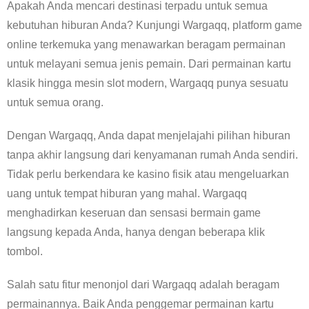
Apakah Anda mencari destinasi terpadu untuk semua
kebutuhan hiburan Anda? Kunjungi Wargaqq, platform game
online terkemuka yang menawarkan beragam permainan
untuk melayani semua jenis pemain. Dari permainan kartu
klasik hingga mesin slot modern, Wargaqq punya sesuatu
untuk semua orang.
Dengan Wargaqq, Anda dapat menjelajahi pilihan hiburan
tanpa akhir langsung dari kenyamanan rumah Anda sendiri.
Tidak perlu berkendara ke kasino fisik atau mengeluarkan
uang untuk tempat hiburan yang mahal. Wargaqq
menghadirkan keseruan dan sensasi bermain game
langsung kepada Anda, hanya dengan beberapa klik
tombol.
Salah satu fitur menonjol dari Wargaqq adalah beragam
permainannya. Baik Anda penggemar permainan kartu