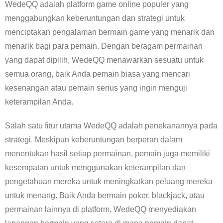
WedeQQ adalah platform game online populer yang
menggabungkan keberuntungan dan strategi untuk
menciptakan pengalaman bermain game yang menarik dan
menarik bagi para pemain. Dengan beragam permainan
yang dapat dipilih, WedeQQ menawarkan sesuatu untuk
semua orang, baik Anda pemain biasa yang mencari
kesenangan atau pemain serius yang ingin menguji
keterampilan Anda.
Salah satu fitur utama WedeQQ adalah penekanannya pada
strategi. Meskipun keberuntungan berperan dalam
menentukan hasil setiap permainan, pemain juga memiliki
kesempatan untuk menggunakan keterampilan dan
pengetahuan mereka untuk meningkatkan peluang mereka
untuk menang. Baik Anda bermain poker, blackjack, atau
permainan lainnya di platform, WedeQQ menyediakan