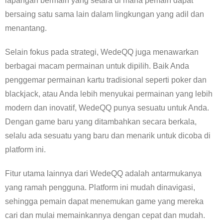
lapangan bermain yang setara di mana pemain dapat
bersaing satu sama lain dalam lingkungan yang adil dan
menantang.
Selain fokus pada strategi, WedeQQ juga menawarkan
berbagai macam permainan untuk dipilih. Baik Anda
penggemar permainan kartu tradisional seperti poker dan
blackjack, atau Anda lebih menyukai permainan yang lebih
modern dan inovatif, WedeQQ punya sesuatu untuk Anda.
Dengan game baru yang ditambahkan secara berkala,
selalu ada sesuatu yang baru dan menarik untuk dicoba di
platform ini.
Fitur utama lainnya dari WedeQQ adalah antarmukanya
yang ramah pengguna. Platform ini mudah dinavigasi,
sehingga pemain dapat menemukan game yang mereka
cari dan mulai memainkannya dengan cepat dan mudah.