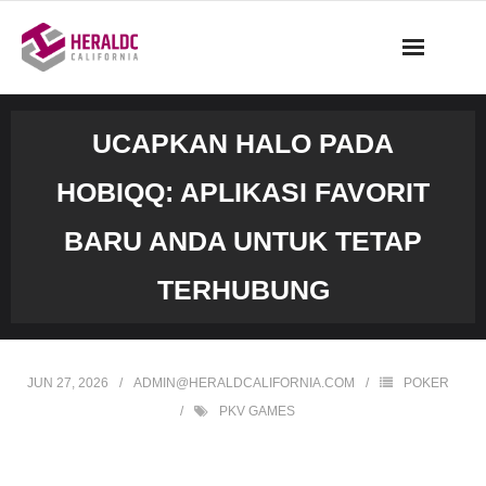
Skip
to
content
UCAPKAN HALO PADA
HOBIQQ: APLIKASI FAVORIT
BARU ANDA UNTUK TETAP
TERHUBUNG
JUN 27, 2026
ADMIN@HERALDCALIFORNIA.COM
POKER
PKV GAMES