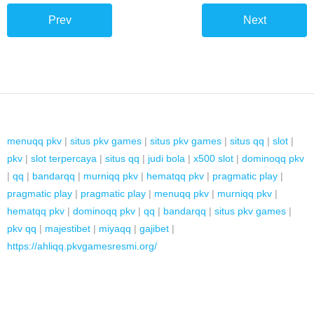
Prev
Next
menuqq pkv
|
situs pkv games
|
situs pkv games
|
situs qq
|
slot
|
pkv
|
slot terpercaya
|
situs qq
|
judi bola
|
x500 slot
|
dominoqq pkv
|
qq
|
bandarqq
|
murniqq pkv
|
hematqq pkv
|
pragmatic play
|
pragmatic play
|
pragmatic play
|
menuqq pkv
|
murniqq pkv
|
hematqq pkv
|
dominoqq pkv
|
qq
|
bandarqq
|
situs pkv games
|
pkv qq
|
majestibet
|
miyaqq
|
gajibet
|
https://ahliqq.pkvgamesresmi.org/