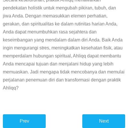
pendekatan holistik untuk mengubah pikiran, tubuh, dan
jiwa Anda. Dengan memasukkan elemen perhatian,
gerakan, dan spiritualitas ke dalam rutinitas harian Anda,
Anda dapat menumbuhkan rasa sejahtera dan
keseimbangan yang mendalam dalam diri Anda. Baik Anda
ingin mengurangi stres, meningkatkan kesehatan fisik, atau
memperdalam hubungan spiritual, Ahliqq dapat membantu
Anda mencapai tujuan dan menjalani hidup yang lebih
memuaskan. Jadi mengapa tidak mencobanya dan memulai
perjalanan penemuan diri dan transformasi dengan praktik
Ahliqq?
Prev
Next