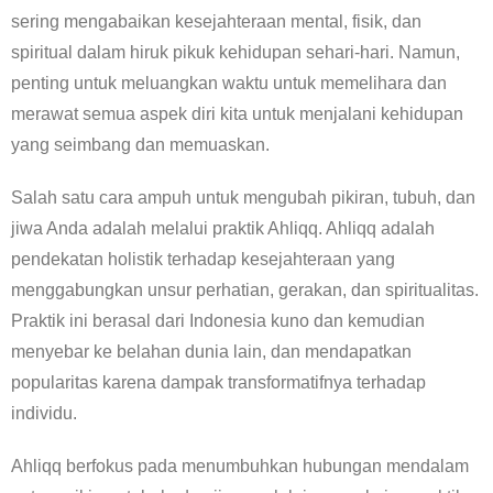
sering mengabaikan kesejahteraan mental, fisik, dan
spiritual dalam hiruk pikuk kehidupan sehari-hari. Namun,
penting untuk meluangkan waktu untuk memelihara dan
merawat semua aspek diri kita untuk menjalani kehidupan
yang seimbang dan memuaskan.
Salah satu cara ampuh untuk mengubah pikiran, tubuh, dan
jiwa Anda adalah melalui praktik Ahliqq. Ahliqq adalah
pendekatan holistik terhadap kesejahteraan yang
menggabungkan unsur perhatian, gerakan, dan spiritualitas.
Praktik ini berasal dari Indonesia kuno dan kemudian
menyebar ke belahan dunia lain, dan mendapatkan
popularitas karena dampak transformatifnya terhadap
individu.
Ahliqq berfokus pada menumbuhkan hubungan mendalam