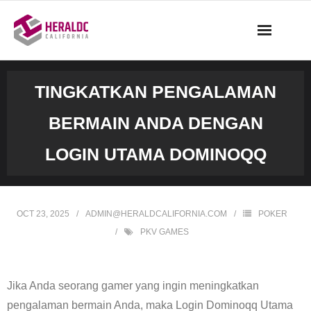
Skip
to
content
TINGKATKAN PENGALAMAN
BERMAIN ANDA DENGAN
LOGIN UTAMA DOMINOQQ
OCT 23, 2025
ADMIN@HERALDCALIFORNIA.COM
POKER
PKV GAMES
Jika Anda seorang gamer yang ingin meningkatkan
pengalaman bermain Anda, maka Login Dominoqq Utama