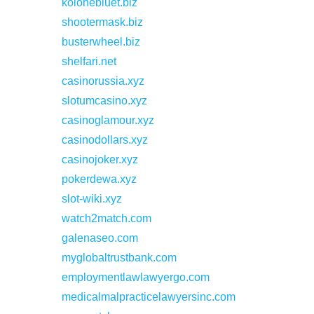
kolohebluet.biz
shootermask.biz
busterwheel.biz
shelfari.net
casinorussia.xyz
slotumcasino.xyz
casinoglamour.xyz
casinodollars.xyz
casinojoker.xyz
pokerdewa.xyz
slot-wiki.xyz
watch2match.com
galenaseo.com
myglobaltrustbank.com
employmentlawlawyergo.com
medicalmalpracticelawyersinc.com