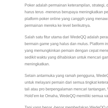
Poker adalah permainan keterampilan, strategi, 
harus terus -menerus berupaya meningkatkan 
platform poker online yang canggih yang menaw
permainan mereka ke level berikutnya.
Salah satu fitur utama dari WedeQQ adalah per
bermain game yang halus dan mulus. Platform 
yang memungkinkan pemain dengan cepat menemuk
sedikit waktu yang dihabiskan untuk mencari g
meningkatkan.
Selain antarmuka yang ramah pengguna, Wede
untuk melayani pemain dari semua tingkat kete
tali atau pro berpengalaman mencari tantangan
Hold’em ke Omaha, WedeQQ memiliki semua vari
Tapi yang benar -benar membedakan WedeQQ dar