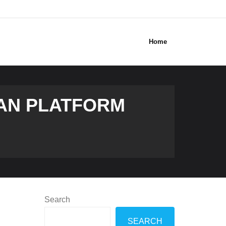
Home
AN PLATFORM
Search
SEARCH