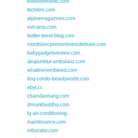
kowloonnslots.com
techibro.com
alpinemagazines.com
vulcanrp.com
twitter-trend-blog.com
montblancpensonlineoutletsale.com
babygadgetsreview.com
akupunktur-ambulanz.com
whatiremembered.com
linq-condo-beautyworld.com
ebyt.cc
chaindaohang.com
drmarkbuddha.com
lg-air-conditioning-
maintenance.com
infoorator.com