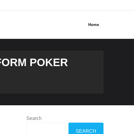
Home
TFORM POKER
Search
SEARCH