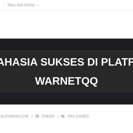
l
Situs Judi Online
HASIA SUKSES DI PLA
WARNETQQ
ALIFORNIA.COM
POKER
PKV GAMES