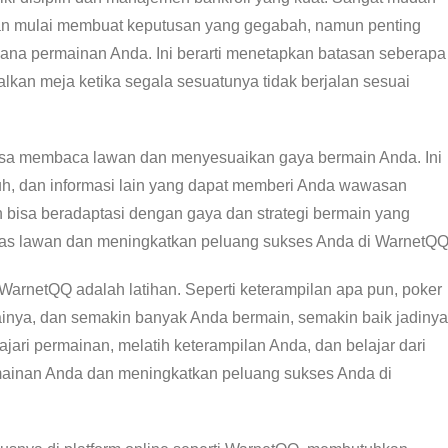
an mulai membuat keputusan yang gegabah, namun penting
cana permainan Anda. Ini berarti menetapkan batasan seberapa
kan meja ketika segala sesuatunya tidak berjalan sesuai
uk bisa membaca lawan dan menyesuaikan gaya bermain Anda. Ini
buh, dan informasi lain yang dapat memberi Anda wawasan
 bisa beradaptasi dengan gaya dan strategi bermain yang
as lawan dan meningkatkan peluang sukses Anda di WarnetQQ
i WarnetQQ adalah latihan. Seperti keterampilan apa pun, poker
ya, dan semakin banyak Anda bermain, semakin baik jadinya
ri permainan, melatih keterampilan Anda, dan belajar dari
ainan Anda dan meningkatkan peluang sukses Anda di