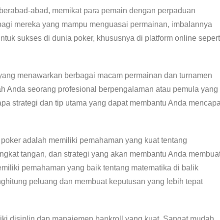
 berabad-abad, memikat para pemain dengan perpaduan
an bagi mereka yang mampu menguasai permainan, imbalannya
tuk sukses di dunia poker, khususnya di platform online sepert
r yang menawarkan berbagai macam permainan dan turnamen
kah Anda seorang profesional berpengalaman atau pemula yang
apa strategi dan tip utama yang dapat membantu Anda mencapa
m poker adalah memiliki pemahaman yang kuat tentang
eringkat tangan, dan strategi yang akan membantu Anda membua
emiliki pemahaman yang baik tentang matematika di balik
ghitung peluang dan membuat keputusan yang lebih tepat
ki disiplin dan manajemen bankroll yang kuat. Sangat mudah