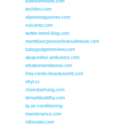
kowloonnslots.com
techibro.com
alpinemagazines.com
vulcanrp.com
twitter-trend-blog.com
montblancpensonlineoutletsale.com
babygadgetsreview.com
akupunktur-ambulanz.com
whatiremembered.com
linq-condo-beautyworld.com
ebyt.cc
chaindaohang.com
drmarkbuddha.com
lg-air-conditioning-
maintenance.com
infoorator.com