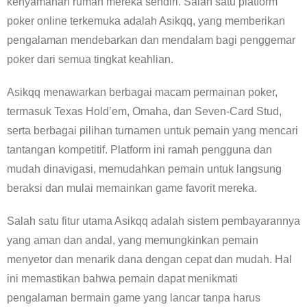
kenyamanan rumah mereka sendiri. Salah satu platform
poker online terkemuka adalah Asikqq, yang memberikan
pengalaman mendebarkan dan mendalam bagi penggemar
poker dari semua tingkat keahlian.
Asikqq menawarkan berbagai macam permainan poker,
termasuk Texas Hold’em, Omaha, dan Seven-Card Stud,
serta berbagai pilihan turnamen untuk pemain yang mencari
tantangan kompetitif. Platform ini ramah pengguna dan
mudah dinavigasi, memudahkan pemain untuk langsung
beraksi dan mulai memainkan game favorit mereka.
Salah satu fitur utama Asikqq adalah sistem pembayarannya
yang aman dan andal, yang memungkinkan pemain
menyetor dan menarik dana dengan cepat dan mudah. Hal
ini memastikan bahwa pemain dapat menikmati
pengalaman bermain game yang lancar tanpa harus