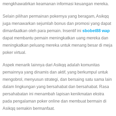
mengkhawatirkan keamanan informasi keuangan mereka.
Selain pilihan permainan pokernya yang beragam, Asikqq
juga menawarkan sejumlah bonus dan promosi yang dapat
dimanfaatkan oleh para pemain. Insentif ini
sbobet88 wap
dapat membantu pemain meningkatkan uang mereka dan
meningkatkan peluang mereka untuk menang besar di meja
poker virtual.
Aspek menarik lainnya dari Asikqq adalah komunitas
pemainnya yang dinamis dan aktif, yang berkumpul untuk
mengobrol, menyusun strategi, dan bersaing satu sama lain
dalam lingkungan yang bersahabat dan bersahabat. Rasa
persahabatan ini menambah lapisan kenikmatan ekstra
pada pengalaman poker online dan membuat bermain di
Asikqq semakin bermanfaat.