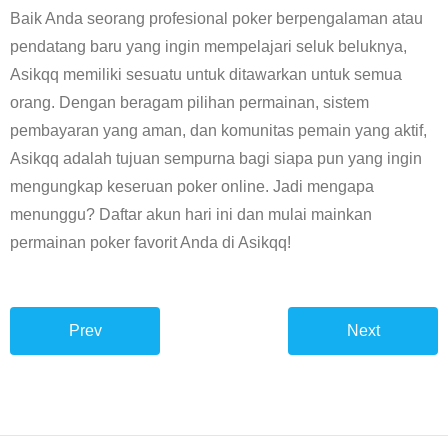
Baik Anda seorang profesional poker berpengalaman atau
pendatang baru yang ingin mempelajari seluk beluknya,
Asikqq memiliki sesuatu untuk ditawarkan untuk semua
orang. Dengan beragam pilihan permainan, sistem
pembayaran yang aman, dan komunitas pemain yang aktif,
Asikqq adalah tujuan sempurna bagi siapa pun yang ingin
mengungkap keseruan poker online. Jadi mengapa
menunggu? Daftar akun hari ini dan mulai mainkan
permainan poker favorit Anda di Asikqq!
Prev
Next