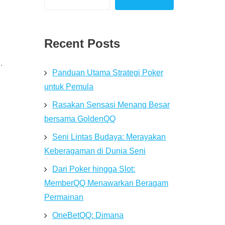
Recent Posts
.
Panduan Utama Strategi Poker
untuk Pemula
Rasakan Sensasi Menang Besar
bersama GoldenQQ
Seni Lintas Budaya: Merayakan
Keberagaman di Dunia Seni
Dari Poker hingga Slot:
MemberQQ Menawarkan Beragam
Permainan
OneBetQQ: Dimana