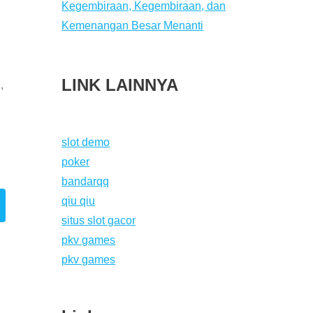
Kegembiraan, Kegembiraan, dan
Kemenangan Besar Menanti
LINK LAINNYA
,
slot demo
poker
bandarqq
qiu qiu
situs slot gacor
pkv games
pkv games