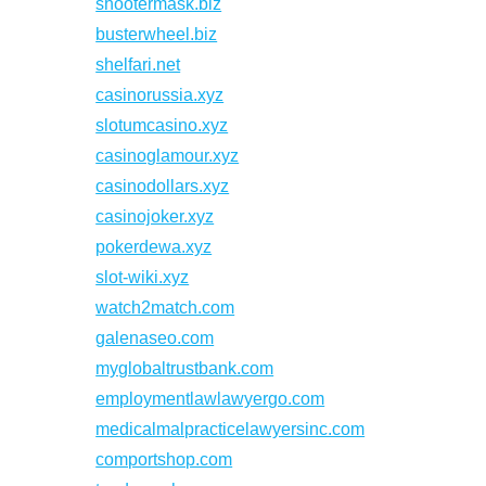
shootermask.biz
busterwheel.biz
shelfari.net
casinorussia.xyz
slotumcasino.xyz
casinoglamour.xyz
casinodollars.xyz
casinojoker.xyz
pokerdewa.xyz
slot-wiki.xyz
watch2match.com
galenaseo.com
myglobaltrustbank.com
employmentlawlawyergo.com
medicalmalpracticelawyersinc.com
comportshop.com