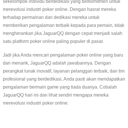
sekelompok individu berdedikasi yang berkomitmen untuk
merevolusi industri poker online. Dengan hasrat mereka
terhadap permainan dan dedikasi mereka untuk
memberikan pengalaman terbaik kepada para pemain, tidak
mengherankan jika JaguarQQ dengan cepat menjadi salah
satu platform poker online paling populer di pasar.
Jadi jika Anda mencari pengalaman poker online yang baru
dan menarik, JaguarQQ adalah jawabannya. Dengan
perangkat lunak inovatif, layanan pelanggan terbaik, dan tim
profesional yang berdedikasi, Anda pasti akan mendapatkan
pengalaman bermain game yang tiada duanya. Cobalah
JaguarQQ hari ini dan lihat sendiri mengapa mereka
merevolusi industri poker online.