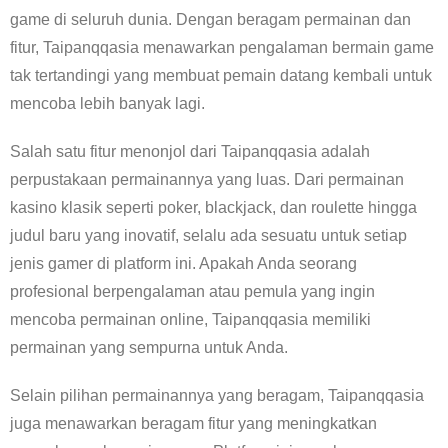
game di seluruh dunia. Dengan beragam permainan dan
fitur, Taipanqqasia menawarkan pengalaman bermain game
tak tertandingi yang membuat pemain datang kembali untuk
mencoba lebih banyak lagi.
Salah satu fitur menonjol dari Taipanqqasia adalah
perpustakaan permainannya yang luas. Dari permainan
kasino klasik seperti poker, blackjack, dan roulette hingga
judul baru yang inovatif, selalu ada sesuatu untuk setiap
jenis gamer di platform ini. Apakah Anda seorang
profesional berpengalaman atau pemula yang ingin
mencoba permainan online, Taipanqqasia memiliki
permainan yang sempurna untuk Anda.
Selain pilihan permainannya yang beragam, Taipanqqasia
juga menawarkan beragam fitur yang meningkatkan