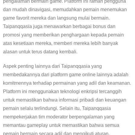
pengalaman bermain game. Platform ini ramah pengguna
dan mudah dinavigasi, memudahkan pemain menemukan
game favorit mereka dan langsung mulai bermain.
Taipanqqasia juga menawarkan berbagai bonus dan
promosi yang memberikan penghargaan kepada pemain
atas kesetiaan mereka, memberi mereka lebih banyak
alasan untuk terus datang kembali.
Aspek penting lainnya dari Taipanqqasia yang
membedakannya dari platform game online lainnya adalah
komitmennya terhadap permainan yang adil dan keamanan.
Platform ini menggunakan teknologi enkripsi tercanggih
untuk memastikan bahwa informasi pribadi dan keuangan
pemain selalu terlindungi. Selain itu, Taipanqqasia
mempekerjakan tim moderator berpengalaman yang
memantau gameplay untuk memastikan bahwa semua
pemain bermain secara adil dan mengikuti aturan.