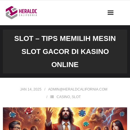
Skip
to
content
SLOT – TIPS MEMILIH MESIN
SLOT GACOR DI KASINO
ONLINE
JAN 14, 2025
ADMIN@HERALDCALIFORNIA.COM
CASINO
,
SLOT