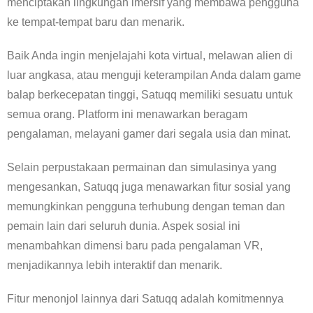
menciptakan lingkungan imersif yang membawa pengguna
ke tempat-tempat baru dan menarik.
Baik Anda ingin menjelajahi kota virtual, melawan alien di
luar angkasa, atau menguji keterampilan Anda dalam game
balap berkecepatan tinggi, Satuqq memiliki sesuatu untuk
semua orang. Platform ini menawarkan beragam
pengalaman, melayani gamer dari segala usia dan minat.
Selain perpustakaan permainan dan simulasinya yang
mengesankan, Satuqq juga menawarkan fitur sosial yang
memungkinkan pengguna terhubung dengan teman dan
pemain lain dari seluruh dunia. Aspek sosial ini
menambahkan dimensi baru pada pengalaman VR,
menjadikannya lebih interaktif dan menarik.
Fitur menonjol lainnya dari Satuqq adalah komitmennya