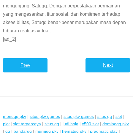
mengunjungi Satuqq. Dengan perpustakaan permainan
yang mengesankan, fitur sosial, dan komitmen terhadap
aksesibilitas, Satuqq benar-benar merupakan masa depan
hiburan realitas virtual.
[ad_2]
Prev
Next
menuqq pkv
|
situs pkv games
|
situs pkv games
|
situs qq
|
slot
|
pkv
|
slot terpercaya
|
situs qq
|
judi bola
|
x500 slot
|
dominoqq pkv
|
qq
|
bandarqq
|
murniqq pkv
|
hematqq pkv
|
pragmatic play
|