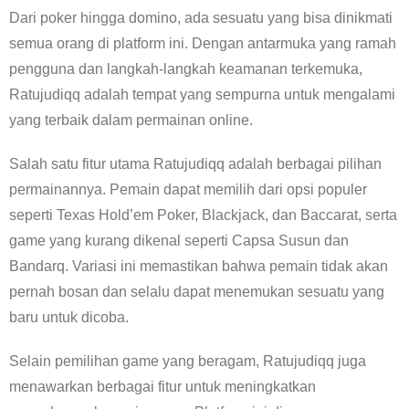
Dari poker hingga domino, ada sesuatu yang bisa dinikmati
semua orang di platform ini. Dengan antarmuka yang ramah
pengguna dan langkah-langkah keamanan terkemuka,
Ratujudiqq adalah tempat yang sempurna untuk mengalami
yang terbaik dalam permainan online.
Salah satu fitur utama Ratujudiqq adalah berbagai pilihan
permainannya. Pemain dapat memilih dari opsi populer
seperti Texas Hold’em Poker, Blackjack, dan Baccarat, serta
game yang kurang dikenal seperti Capsa Susun dan
Bandarq. Variasi ini memastikan bahwa pemain tidak akan
pernah bosan dan selalu dapat menemukan sesuatu yang
baru untuk dicoba.
Selain pemilihan game yang beragam, Ratujudiqq juga
menawarkan berbagai fitur untuk meningkatkan