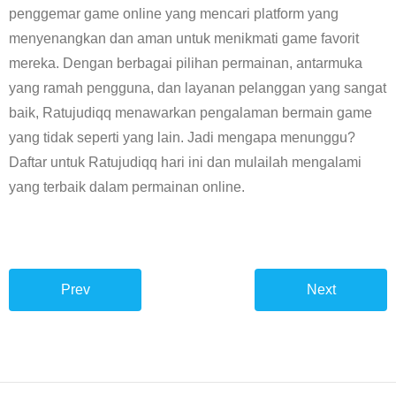
penggemar game online yang mencari platform yang
menyenangkan dan aman untuk menikmati game favorit
mereka. Dengan berbagai pilihan permainan, antarmuka
yang ramah pengguna, dan layanan pelanggan yang sangat
baik, Ratujudiqq menawarkan pengalaman bermain game
yang tidak seperti yang lain. Jadi mengapa menunggu?
Daftar untuk Ratujudiqq hari ini dan mulailah mengalami
yang terbaik dalam permainan online.
Prev
Next