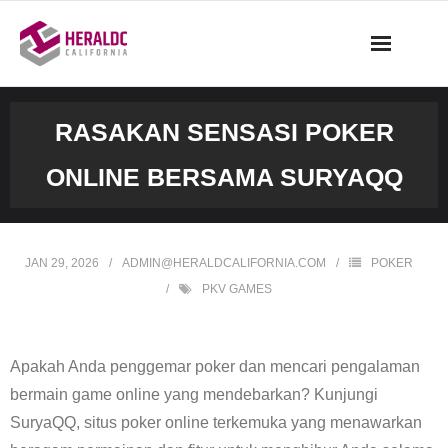
Skip
to
content
RASAKAN SENSASI POKER
ONLINE BERSAMA SURYAQQ
JAN 29, 2026
ADMIN@HERALDCALIFORNIA.COM
POKER
PKV GAMES
Apakah Anda penggemar poker dan mencari pengalaman
bermain game online yang mendebarkan? Kunjungi
SuryaQQ, situs poker online terkemuka yang menawarkan