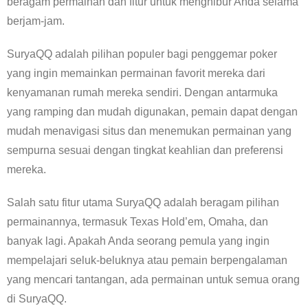
beragam permainan dan fitur untuk menghibur Anda selama
berjam-jam.
SuryaQQ adalah pilihan populer bagi penggemar poker
yang ingin memainkan permainan favorit mereka dari
kenyamanan rumah mereka sendiri. Dengan antarmuka
yang ramping dan mudah digunakan, pemain dapat dengan
mudah menavigasi situs dan menemukan permainan yang
sempurna sesuai dengan tingkat keahlian dan preferensi
mereka.
Salah satu fitur utama SuryaQQ adalah beragam pilihan
permainannya, termasuk Texas Hold’em, Omaha, dan
banyak lagi. Apakah Anda seorang pemula yang ingin
mempelajari seluk-beluknya atau pemain berpengalaman
yang mencari tantangan, ada permainan untuk semua orang
di SuryaQQ.