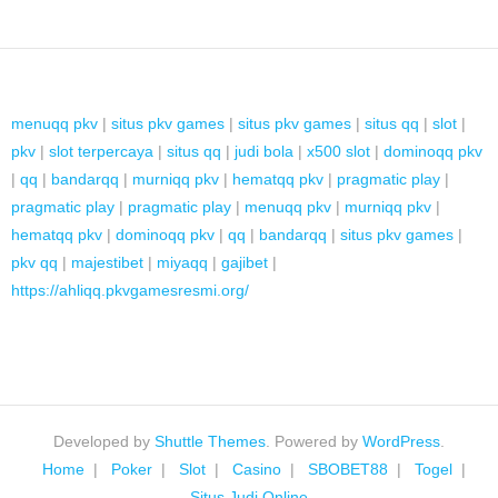
menuqq pkv
|
situs pkv games
|
situs pkv games
|
situs qq
|
slot
|
pkv
|
slot terpercaya
|
situs qq
|
judi bola
|
x500 slot
|
dominoqq pkv
|
qq
|
bandarqq
|
murniqq pkv
|
hematqq pkv
|
pragmatic play
|
pragmatic play
|
pragmatic play
|
menuqq pkv
|
murniqq pkv
|
hematqq pkv
|
dominoqq pkv
|
qq
|
bandarqq
|
situs pkv games
|
pkv qq
|
majestibet
|
miyaqq
|
gajibet
|
https://ahliqq.pkvgamesresmi.org/
Developed by
Shuttle Themes
. Powered by
WordPress
.
Home
Poker
Slot
Casino
SBOBET88
Togel
Situs Judi Online