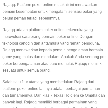
Rajaqq. Platform poker online mutakhir ini menawarkan
pemain kesempatan untuk mengalami sensasi poker yang
belum pernah terjadi sebelumnya.
Rajaqq adalah platform poker online terkemuka yang
merevolusi cara orang bermain poker online. Dengan
teknologi canggih dan antarmuka yang ramah pengguna,
Rajaqq menawarkan kepada pemain pengalaman bermain
game yang mulus dan mendalam. Apakah Anda seorang pro
poker berpengalaman atau baru memulai, Rajaqq memiliki
sesuatu untuk semua orang.
Salah satu fitur utama yang membedakan Rajaqq dari
platform poker online lainnya adalah berbagai permainan
dan turnamennya. Dari klasik Texas Hold’em ke Omaha dan
banyak lagi, Rajaqq memiliki berbagai permainan yang