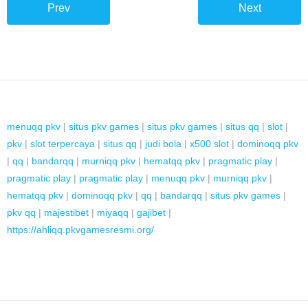
Prev
Next
menuqq pkv
|
situs pkv games
|
situs pkv games
|
situs qq
|
slot
|
pkv
|
slot terpercaya
|
situs qq
|
judi bola
|
x500 slot
|
dominoqq pkv
|
qq
|
bandarqq
|
murniqq pkv
|
hematqq pkv
|
pragmatic play
|
pragmatic play
|
pragmatic play
|
menuqq pkv
|
murniqq pkv
|
hematqq pkv
|
dominoqq pkv
|
qq
|
bandarqq
|
situs pkv games
|
pkv qq
|
majestibet
|
miyaqq
|
gajibet
|
https://ahliqq.pkvgamesresmi.org/