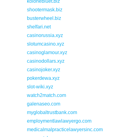
kolohebluet.biz
shootermask.biz
busterwheel.biz
shelfari.net
casinorussia.xyz
slotumcasino.xyz
casinoglamour.xyz
casinodollars.xyz
casinojoker.xyz
pokerdewa.xyz
slot-wiki.xyz
watch2match.com
galenaseo.com
myglobaltrustbank.com
employmentlawlawyergo.com
medicalmalpracticelawyersinc.com