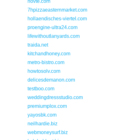
novte.com
7hpizzaeasternmarket.com
hollaendisches-viertel.com
proengine-ultra24.com
lifewithoutlanyards.com
traida.net
kitchandhoney.com
metro-bistro.com
howtosolv.com
delicesdemanon.com
testboo.com
weddingdressstudio.com
premiumplox.com
yayosbk.com
neilhardie.biz
webmoneysurf.biz