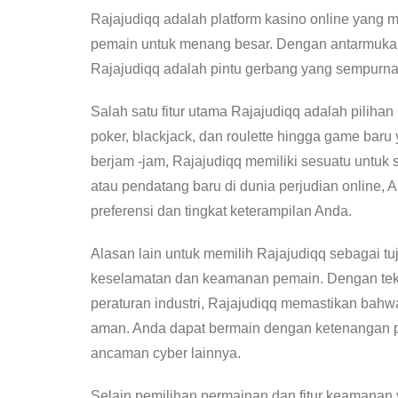
Rajajudiqq adalah platform kasino online yang
pemain untuk menang besar. Dengan antarmuka 
Rajajudiqq adalah pintu gerbang yang sempurna 
Salah satu fitur utama Rajajudiqq adalah pilihan
poker, blackjack, dan roulette hingga game baru
berjam -jam, Rajajudiqq memiliki sesuatu untu
atau pendatang baru di dunia perjudian online
preferensi dan tingkat keterampilan Anda.
Alasan lain untuk memilih Rajajudiqq sebagai t
keselamatan dan keamanan pemain. Dengan tekno
peraturan industri, Rajajudiqq memastikan bahw
aman. Anda dapat bermain dengan ketenangan pi
ancaman cyber lainnya.
Selain pemilihan permainan dan fitur keamana