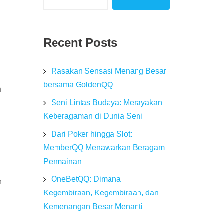
Recent Posts
Rasakan Sensasi Menang Besar
bersama GoldenQQ
n
Seni Lintas Budaya: Merayakan
Keberagaman di Dunia Seni
Dari Poker hingga Slot:
MemberQQ Menawarkan Beragam
Permainan
OneBetQQ: Dimana
n
Kegembiraan, Kegembiraan, dan
Kemenangan Besar Menanti