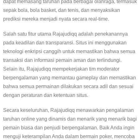
dapat memasang taruhan pada berbagai olahraga, termasuk
sepak bola, bola basket, dan tenis, dan menyaksikan
prediksi mereka menjadi nyata secara real-time.
Salah satu fitur utama Rajajudiqq adalah penekanannya
pada keadilan dan transparansi. Situs ini menggunakan
teknologi enkripsi canggih untuk memastikan bahwa semua
transaksi dan informasi pemain aman dan terlindungi.
Selain itu, Rajajudiqq mempekerjakan tim moderator
berpengalaman yang memantau gameplay dan memastikan
bahwa semua permainan dilakukan secara adil dan sesuai
dengan peraturan dan ketentuan situs.
Secara keseluruhan, Rajajudiqq menawarkan pengalaman
taruhan online yang dinamis dan menarik yang menarik bagi
pemain biasa dan penjudi berpengalaman. Baik Anda ingin
menguji keterampilan Anda dalam bermain poker, mencoba