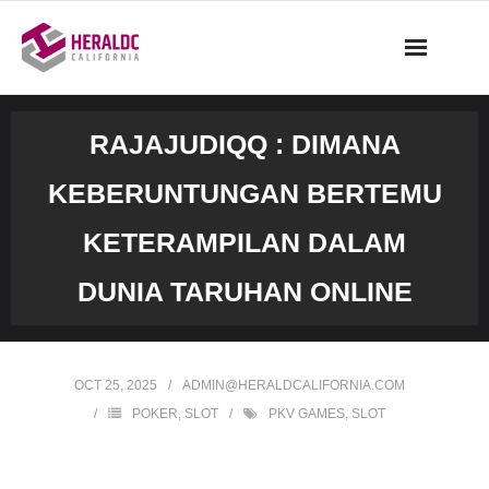
Skip
to
content
RAJAJUDIQQ : DIMANA
KEBERUNTUNGAN BERTEMU
KETERAMPILAN DALAM
DUNIA TARUHAN ONLINE
OCT 25, 2025
ADMIN@HERALDCALIFORNIA.COM
POKER
,
SLOT
PKV GAMES
,
SLOT