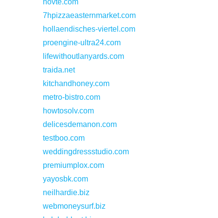
novte.com
7hpizzaeasternmarket.com
hollaendisches-viertel.com
proengine-ultra24.com
lifewithoutlanyards.com
traida.net
kitchandhoney.com
metro-bistro.com
howtosolv.com
delicesdemanon.com
testboo.com
weddingdressstudio.com
premiumplox.com
yayosbk.com
neilhardie.biz
webmoneysurf.biz