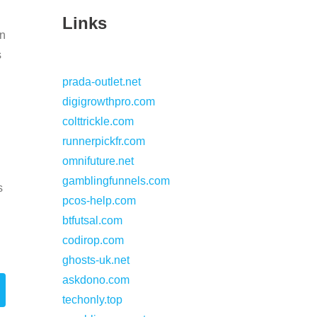
Links
an
s
n
prada-outlet.net
digigrowthpro.com
colttrickle.com
runnerpickfr.com
omnifuture.net
gamblingfunnels.com
s
pcos-help.com
btfutsal.com
codirop.com
ghosts-uk.net
askdono.com
techonly.top