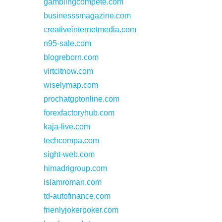
gamblingcompete.com
businesssmagazine.com
creativeinternetmedia.com
n95-sale.com
blogreborn.com
virtcitnow.com
wiselymap.com
prochatgptonline.com
forexfactoryhub.com
kaja-live.com
techcompa.com
sight-web.com
himadrigroup.com
islamroman.com
td-autofinance.com
frienlyjokerpoker.com