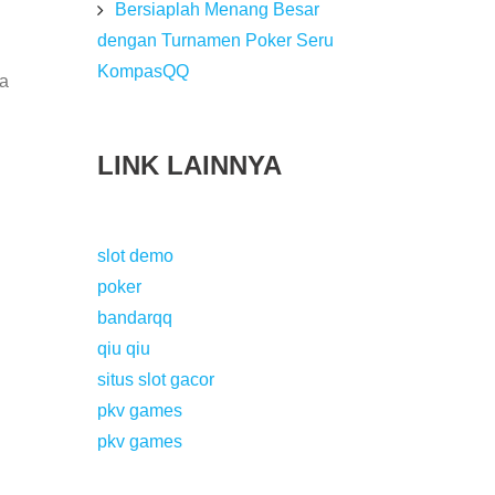
Bersiaplah Menang Besar
dengan Turnamen Poker Seru
KompasQQ
da
LINK LAINNYA
slot demo
poker
bandarqq
qiu qiu
situs slot gacor
pkv games
pkv games