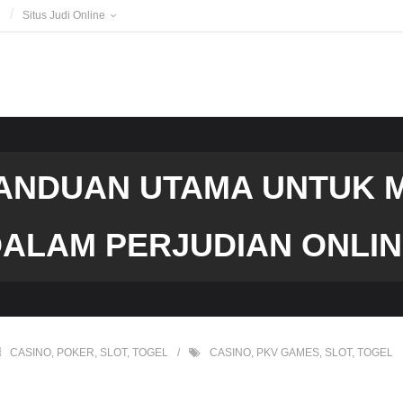
l
Situs Judi Online
PANDUAN UTAMA UNTUK 
ALAM PERJUDIAN ONLI
CASINO
,
POKER
,
SLOT
,
TOGEL
CASINO
,
PKV GAMES
,
SLOT
,
TOGEL