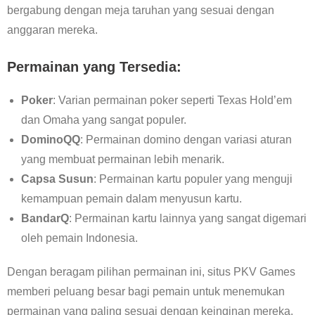
bergabung dengan meja taruhan yang sesuai dengan
anggaran mereka.
Permainan yang Tersedia:
Poker
: Varian permainan poker seperti Texas Hold’em
dan Omaha yang sangat populer.
DominoQQ
: Permainan domino dengan variasi aturan
yang membuat permainan lebih menarik.
Capsa Susun
: Permainan kartu populer yang menguji
kemampuan pemain dalam menyusun kartu.
BandarQ
: Permainan kartu lainnya yang sangat digemari
oleh pemain Indonesia.
Dengan beragam pilihan permainan ini, situs PKV Games
memberi peluang besar bagi pemain untuk menemukan
permainan yang paling sesuai dengan keinginan mereka.