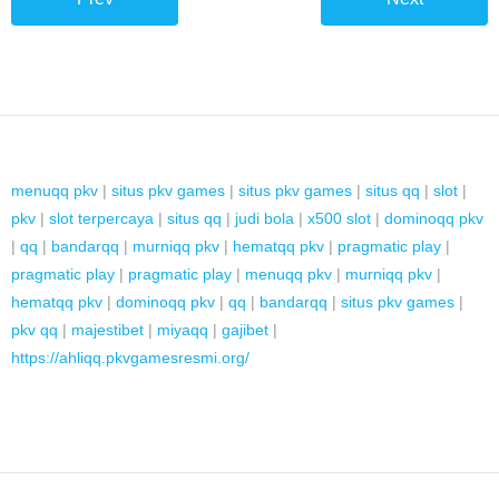
menuqq pkv
|
situs pkv games
|
situs pkv games
|
situs qq
|
slot
|
pkv
|
slot terpercaya
|
situs qq
|
judi bola
|
x500 slot
|
dominoqq pkv
|
qq
|
bandarqq
|
murniqq pkv
|
hematqq pkv
|
pragmatic play
|
pragmatic play
|
pragmatic play
|
menuqq pkv
|
murniqq pkv
|
hematqq pkv
|
dominoqq pkv
|
qq
|
bandarqq
|
situs pkv games
|
pkv qq
|
majestibet
|
miyaqq
|
gajibet
|
https://ahliqq.pkvgamesresmi.org/