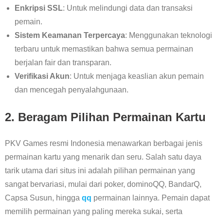
Enkripsi SSL
: Untuk melindungi data dan transaksi
pemain.
Sistem Keamanan Terpercaya
: Menggunakan teknologi
terbaru untuk memastikan bahwa semua permainan
berjalan fair dan transparan.
Verifikasi Akun
: Untuk menjaga keaslian akun pemain
dan mencegah penyalahgunaan.
2.
Beragam Pilihan Permainan Kartu
PKV Games resmi Indonesia menawarkan berbagai jenis
permainan kartu yang menarik dan seru. Salah satu daya
tarik utama dari situs ini adalah pilihan permainan yang
sangat bervariasi, mulai dari poker, dominoQQ, BandarQ,
Capsa Susun, hingga
qq
permainan lainnya. Pemain dapat
memilih permainan yang paling mereka sukai, serta