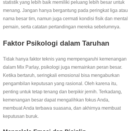
statistik yang lebih baik memiliki peluang lebih besar untuk
menang. Jangan hanya bergantung pada peringkat liga atau
nama besar tim, namun juga cermati kondisi fisik dan mental
pemain, serta catatan pertandingan mereka sebelumnya.
Faktor Psikologi dalam Taruhan
Tidak hanya faktor teknis yang mempengaruhi kemenangan
dalam Mix Parlay, psikologi juga memainkan peran besar.
Ketika bertaruh, seringkali emosional bisa mengaburkan
pengambilan keputusan yang rasional. Oleh karena itu,
penting untuk tetap tenang dan berpikir jernih. Terkadang,
kemenangan besar dapat mengalihkan fokus Anda,
membuat Anda terbawa suasana, dan akhirnya membuat
keputusan buruk.