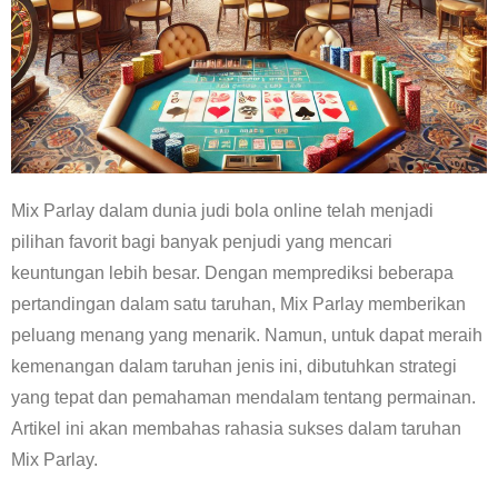
Mix Parlay dalam dunia judi bola online telah menjadi
pilihan favorit bagi banyak penjudi yang mencari
keuntungan lebih besar. Dengan memprediksi beberapa
pertandingan dalam satu taruhan, Mix Parlay memberikan
peluang menang yang menarik. Namun, untuk dapat meraih
kemenangan dalam taruhan jenis ini, dibutuhkan strategi
yang tepat dan pemahaman mendalam tentang permainan.
Artikel ini akan membahas rahasia sukses dalam taruhan
Mix Parlay.