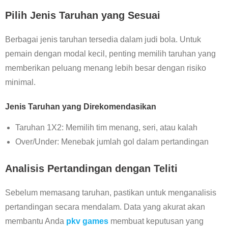
Pilih Jenis Taruhan yang Sesuai
Berbagai jenis taruhan tersedia dalam judi bola. Untuk
pemain dengan modal kecil, penting memilih taruhan yang
memberikan peluang menang lebih besar dengan risiko
minimal.
Jenis Taruhan yang Direkomendasikan
Taruhan 1X2: Memilih tim menang, seri, atau kalah
Over/Under: Menebak jumlah gol dalam pertandingan
Analisis Pertandingan dengan Teliti
Sebelum memasang taruhan, pastikan untuk menganalisis
pertandingan secara mendalam. Data yang akurat akan
membantu Anda
pkv games
membuat keputusan yang