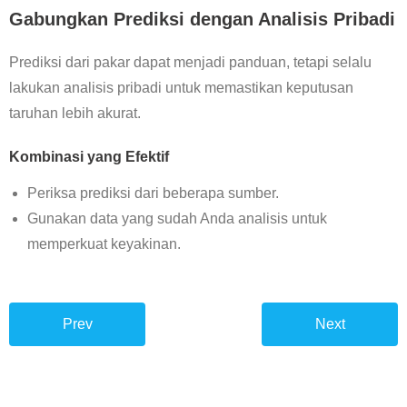
Gabungkan Prediksi dengan Analisis Pribadi
Prediksi dari pakar dapat menjadi panduan, tetapi selalu
lakukan analisis pribadi untuk memastikan keputusan
taruhan lebih akurat.
Kombinasi yang Efektif
Periksa prediksi dari beberapa sumber.
Gunakan data yang sudah Anda analisis untuk
memperkuat keyakinan.
Prev
Next