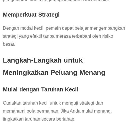
Memperkuat Strategi
Dengan modal kecil, pemain dapat belajar mengembangkan
strategi yang efektif tanpa merasa terbebani oleh risiko
besar.
Langkah-Langkah untuk
Meningkatkan Peluang Menang
Mulai dengan Taruhan Kecil
Gunakan taruhan kecil untuk menguji strategi dan
memahami pola permainan. Jika Anda mulai menang,
tingkatkan taruhan secara bertahap.