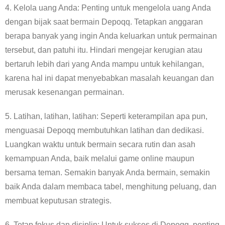
4. Kelola uang Anda: Penting untuk mengelola uang Anda
dengan bijak saat bermain Depoqq. Tetapkan anggaran
berapa banyak yang ingin Anda keluarkan untuk permainan
tersebut, dan patuhi itu. Hindari mengejar kerugian atau
bertaruh lebih dari yang Anda mampu untuk kehilangan,
karena hal ini dapat menyebabkan masalah keuangan dan
merusak kesenangan permainan.
5. Latihan, latihan, latihan: Seperti keterampilan apa pun,
menguasai Depoqq membutuhkan latihan dan dedikasi.
Luangkan waktu untuk bermain secara rutin dan asah
kemampuan Anda, baik melalui game online maupun
bersama teman. Semakin banyak Anda bermain, semakin
baik Anda dalam membaca tabel, menghitung peluang, dan
membuat keputusan strategis.
6. Tetap fokus dan disiplin: Untuk sukses di Depoqq, penting