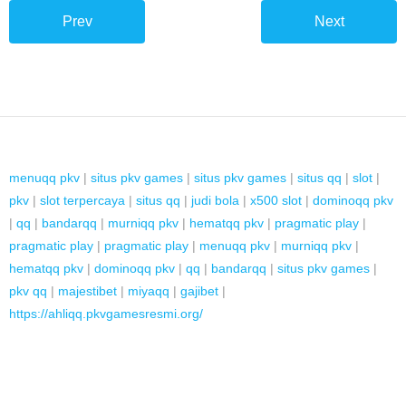
Prev
Next
menuqq pkv
|
situs pkv games
|
situs pkv games
|
situs qq
|
slot
|
pkv
|
slot terpercaya
|
situs qq
|
judi bola
|
x500 slot
|
dominoqq pkv
|
qq
|
bandarqq
|
murniqq pkv
|
hematqq pkv
|
pragmatic play
|
pragmatic play
|
pragmatic play
|
menuqq pkv
|
murniqq pkv
|
hematqq pkv
|
dominoqq pkv
|
qq
|
bandarqq
|
situs pkv games
|
pkv qq
|
majestibet
|
miyaqq
|
gajibet
|
https://ahliqq.pkvgamesresmi.org/