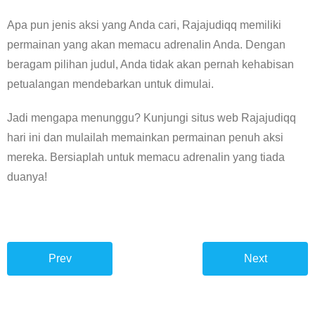
Apa pun jenis aksi yang Anda cari, Rajajudiqq memiliki
permainan yang akan memacu adrenalin Anda. Dengan
beragam pilihan judul, Anda tidak akan pernah kehabisan
petualangan mendebarkan untuk dimulai.
Jadi mengapa menunggu? Kunjungi situs web Rajajudiqq
hari ini dan mulailah memainkan permainan penuh aksi
mereka. Bersiaplah untuk memacu adrenalin yang tiada
duanya!
Prev
Next