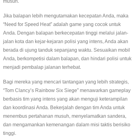
musuh.
Jika balapan lebih mengutamakan kecepatan Anda, maka
“Need for Speed ​​Heat” adalah game yang cocok untuk
Anda. Dengan balapan berkecepatan tinggi melalui jalan-
jalan kota dan kejar-kejaran polisi yang intens, Anda akan
berada di ujung tanduk sepanjang waktu. Sesuaikan mobil
Anda, berkompetisi dalam balapan, dan hindari polisi untuk
menjadi pembalap jalanan terhebat.
Bagi mereka yang mencari tantangan yang lebih strategis,
“Tom Clancy’s Rainbow Six Siege” menawarkan gameplay
berbasis tim yang intens yang akan menguji keterampilan
dan koordinasi Anda. Bekerjalah dengan tim Anda untuk
menembus pertahanan musuh, menyelamatkan sandera,
dan mengamankan kemenangan dalam misi taktis berisiko
tinggi.