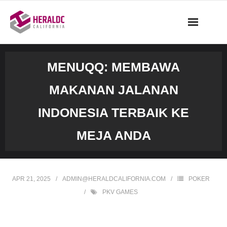
Skip
to
content
MENUQQ: MEMBAWA
MAKANAN JALANAN
INDONESIA TERBAIK KE
MEJA ANDA
APR 21, 2025
ADMIN@HERALDCALIFORNIA.COM
POKER
PKV GAMES