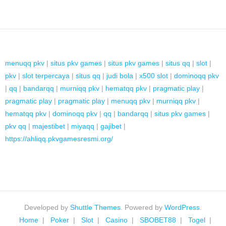
menuqq pkv
|
situs pkv games
|
situs pkv games
|
situs qq
|
slot
|
pkv
|
slot terpercaya
|
situs qq
|
judi bola
|
x500 slot
|
dominoqq pkv
|
qq
|
bandarqq
|
murniqq pkv
|
hematqq pkv
|
pragmatic play
|
pragmatic play
|
pragmatic play
|
menuqq pkv
|
murniqq pkv
|
hematqq pkv
|
dominoqq pkv
|
qq
|
bandarqq
|
situs pkv games
|
pkv qq
|
majestibet
|
miyaqq
|
gajibet
|
https://ahliqq.pkvgamesresmi.org/
Developed by
Shuttle Themes
. Powered by
WordPress
.
Home
Poker
Slot
Casino
SBOBET88
Togel