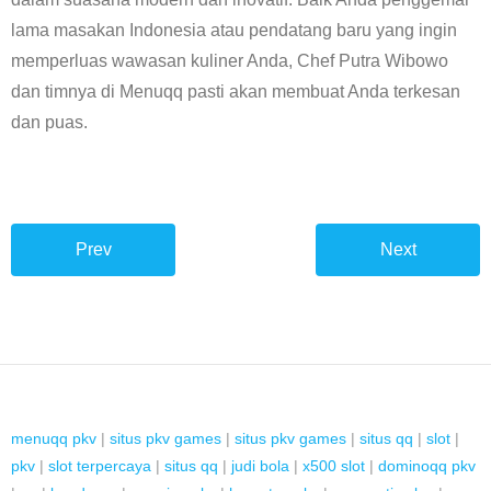
lama masakan Indonesia atau pendatang baru yang ingin
memperluas wawasan kuliner Anda, Chef Putra Wibowo
dan timnya di Menuqq pasti akan membuat Anda terkesan
dan puas.
Prev
Next
menuqq pkv
|
situs pkv games
|
situs pkv games
|
situs qq
|
slot
|
pkv
|
slot terpercaya
|
situs qq
|
judi bola
|
x500 slot
|
dominoqq pkv