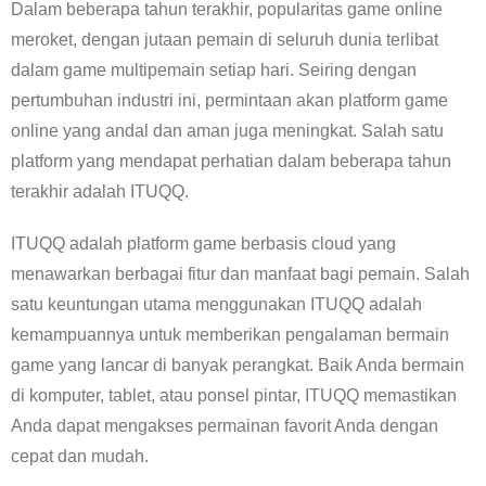
Dalam beberapa tahun terakhir, popularitas game online
meroket, dengan jutaan pemain di seluruh dunia terlibat
dalam game multipemain setiap hari. Seiring dengan
pertumbuhan industri ini, permintaan akan platform game
online yang andal dan aman juga meningkat. Salah satu
platform yang mendapat perhatian dalam beberapa tahun
terakhir adalah ITUQQ.
ITUQQ adalah platform game berbasis cloud yang
menawarkan berbagai fitur dan manfaat bagi pemain. Salah
satu keuntungan utama menggunakan ITUQQ adalah
kemampuannya untuk memberikan pengalaman bermain
game yang lancar di banyak perangkat. Baik Anda bermain
di komputer, tablet, atau ponsel pintar, ITUQQ memastikan
Anda dapat mengakses permainan favorit Anda dengan
cepat dan mudah.