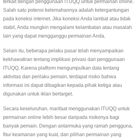
terkait dengan penggunaan ITUQQ untuk permainan online.
Salah satu potensi kelemahannya adalah ketergantungan
pada koneksi internet. Jika koneksi Anda lambat atau tidak
stabil, Anda mungkin mengalami kelambatan atau masalah
lain yang dapat mengganggu permainan Anda.
Selain itu, beberapa pelaku pasar telah menyampaikan
kekhawatiran tentang implikasi privasi dari penggunaan
ITUQQ. Karena platform mengumpulkan data tentang
aktivitas dan perilaku pemain, terdapat risiko bahwa
informasi ini dapat dibagikan kepada pihak ketiga atau
digunakan untuk iklan bertarget.
Secara keseluruhan, manfaat menggunakan ITUQQ untuk
permainan online lebih besar daripada risikonya bagi
banyak pemain. Dengan antarmuka yang ramah pengguna,
fitur keamanan yang kuat, dan pilihan permainan yang