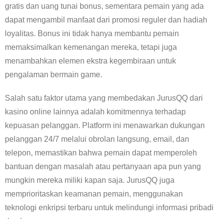
gratis dan uang tunai bonus, sementara pemain yang ada
dapat mengambil manfaat dari promosi reguler dan hadiah
loyalitas. Bonus ini tidak hanya membantu pemain
memaksimalkan kemenangan mereka, tetapi juga
menambahkan elemen ekstra kegembiraan untuk
pengalaman bermain game.
Salah satu faktor utama yang membedakan JurusQQ dari
kasino online lainnya adalah komitmennya terhadap
kepuasan pelanggan. Platform ini menawarkan dukungan
pelanggan 24/7 melalui obrolan langsung, email, dan
telepon, memastikan bahwa pemain dapat memperoleh
bantuan dengan masalah atau pertanyaan apa pun yang
mungkin mereka miliki kapan saja. JurusQQ juga
memprioritaskan keamanan pemain, menggunakan
teknologi enkripsi terbaru untuk melindungi informasi pribadi