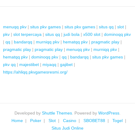
menuqq pkv
|
situs pkv games
|
situs pkv games
|
situs qq
|
slot
|
pkv
|
slot terpercaya
|
situs qq
|
judi bola
|
x500 slot
|
dominoqq pkv
|
qq
|
bandarqq
|
murniqq pkv
|
hematqq pkv
|
pragmatic play
|
pragmatic play
|
pragmatic play
|
menuqq pkv
|
murniqq pkv
|
hematqq pkv
|
dominoqq pkv
|
qq
|
bandarqq
|
situs pkv games
|
pkv qq
|
majestibet
|
miyaqq
|
gajibet
|
https://ahliqq.pkvgamesresmi.org/
Developed by
Shuttle Themes
. Powered by
WordPress
.
Home
Poker
Slot
Casino
SBOBET88
Togel
Situs Judi Online