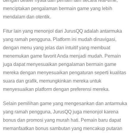
dengan dealer nyata dan pemain lain secara real-time,
menciptakan pengalaman bermain game yang lebih
mendalam dan otentik.
Fitur lain yang menonjol dari JurusQQ adalah antarmuka
yang ramah pengguna. Platform ini mudah dinavigasi,
dengan menu yang jelas dan intuitif yang membuat
menemukan game favorit Anda menjadi mudah. Pemain
juga dapat menyesuaikan pengalaman bermain game
mereka dengan menyesuaikan pengaturan seperti kualitas
suara dan grafik, memungkinkan mereka untuk
menyesuaikan platform dengan preferensi mereka.
Selain pemilihan game yang mengesankan dan antarmuka
yang ramah pengguna, JurusQQ juga menonjol karena
bonus dan promosi yang murah hati. Pemain baru dapat
memanfaatkan bonus sambutan yang mencakup putaran