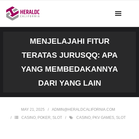
Skip
to
content
MENJELAJAHI FITUR
TERATAS JURUSQQ: APA
YANG MEMBEDAKANNYA
DARI YANG LAIN
MAY 21, 2025
ADMIN@HERALDCALIFORNIA.COM
CASINO
,
POKER
,
SLOT
CASINO
,
PKV GAMES
,
SLOT