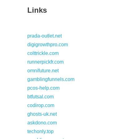
Links
prada-outlet.net
digigrowthpro.com
colttrickle.com
runnerpickfr.com
omnifuture.net
gamblingfunnels.com
pcos-help.com
btfutsal.com
codirop.com
ghosts-uk.net
askdono.com
techonly.top