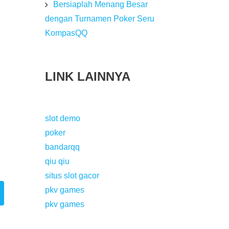
Bersiaplah Menang Besar
dengan Turnamen Poker Seru
KompasQQ
LINK LAINNYA
slot demo
poker
bandarqq
qiu qiu
situs slot gacor
pkv games
pkv games