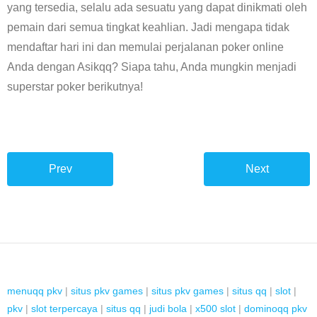
yang tersedia, selalu ada sesuatu yang dapat dinikmati oleh
pemain dari semua tingkat keahlian. Jadi mengapa tidak
mendaftar hari ini dan memulai perjalanan poker online
Anda dengan Asikqq? Siapa tahu, Anda mungkin menjadi
superstar poker berikutnya!
Prev
Next
menuqq pkv
|
situs pkv games
|
situs pkv games
|
situs qq
|
slot
|
pkv
|
slot terpercaya
|
situs qq
|
judi bola
|
x500 slot
|
dominoqq pkv