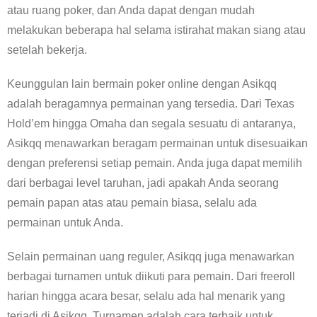
atau ruang poker, dan Anda dapat dengan mudah
melakukan beberapa hal selama istirahat makan siang atau
setelah bekerja.
Keunggulan lain bermain poker online dengan Asikqq
adalah beragamnya permainan yang tersedia. Dari Texas
Hold’em hingga Omaha dan segala sesuatu di antaranya,
Asikqq menawarkan beragam permainan untuk disesuaikan
dengan preferensi setiap pemain. Anda juga dapat memilih
dari berbagai level taruhan, jadi apakah Anda seorang
pemain papan atas atau pemain biasa, selalu ada
permainan untuk Anda.
Selain permainan uang reguler, Asikqq juga menawarkan
berbagai turnamen untuk diikuti para pemain. Dari freeroll
harian hingga acara besar, selalu ada hal menarik yang
terjadi di Asikqq. Turnamen adalah cara terbaik untuk