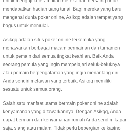
untuk menguji keterampilan mereka dan bersaing untuk
mendapatkan hadiah uang tunai. Bagi mereka yang baru
mengenal dunia poker online, Asikqq adalah tempat yang
bagus untuk memulai.
Asikqq adalah situs poker online terkemuka yang
menawarkan berbagai macam permainan dan turnamen
untuk pemain dari semua tingkat keahlian. Baik Anda
seorang pemula yang ingin mempelajari seluk-beluknya
atau pemain berpengalaman yang ingin menantang diri
Anda sendiri melawan yang terbaik, Asikqq memiliki
sesuatu untuk semua orang.
Salah satu manfaat utama bermain poker online adalah
kenyamanan yang ditawarkannya. Dengan Asikqq, Anda
dapat bermain dari kenyamanan rumah Anda sendiri, kapan
saja, siang atau malam. Tidak perlu bepergian ke kasino