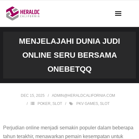
Skip
to
content
MENJELAJAHI DUNIA JUDI
ONLINE SERU BERSAMA
ONEBETQQ
DEC 15, 2025
ADMIN@HERALDCALIFORNIA.COM
POKER
,
SLOT
PKV GAMES
,
SLOT
Perjudian online menjadi semakin populer dalam beberapa
tahun terakhir, menawarkan pemain kesempatan untuk