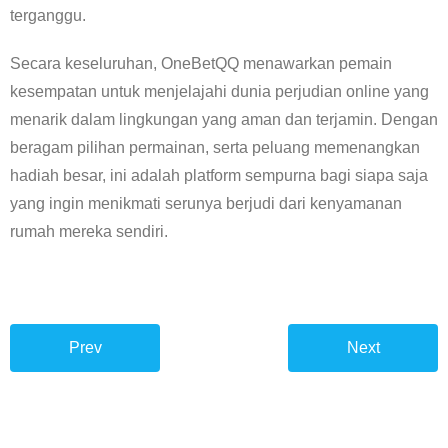
terganggu.
Secara keseluruhan, OneBetQQ menawarkan pemain
kesempatan untuk menjelajahi dunia perjudian online yang
menarik dalam lingkungan yang aman dan terjamin. Dengan
beragam pilihan permainan, serta peluang memenangkan
hadiah besar, ini adalah platform sempurna bagi siapa saja
yang ingin menikmati serunya berjudi dari kenyamanan
rumah mereka sendiri.
Prev
Next