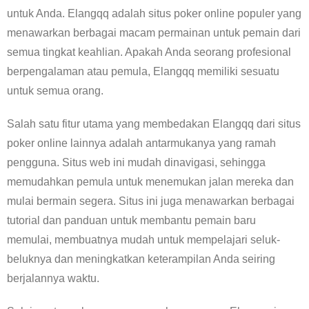
untuk Anda. Elangqq adalah situs poker online populer yang
menawarkan berbagai macam permainan untuk pemain dari
semua tingkat keahlian. Apakah Anda seorang profesional
berpengalaman atau pemula, Elangqq memiliki sesuatu
untuk semua orang.
Salah satu fitur utama yang membedakan Elangqq dari situs
poker online lainnya adalah antarmukanya yang ramah
pengguna. Situs web ini mudah dinavigasi, sehingga
memudahkan pemula untuk menemukan jalan mereka dan
mulai bermain segera. Situs ini juga menawarkan berbagai
tutorial dan panduan untuk membantu pemain baru
memulai, membuatnya mudah untuk mempelajari seluk-
beluknya dan meningkatkan keterampilan Anda seiring
berjalannya waktu.