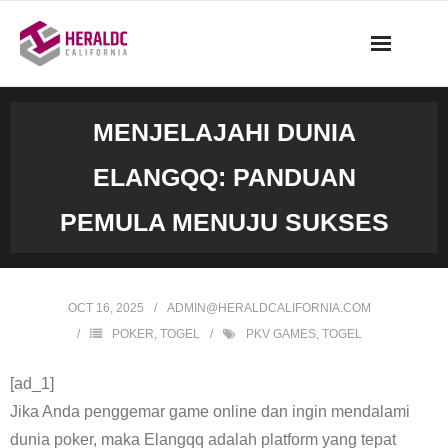
Skip
to
content
MENJELAJAHI DUNIA
ELANGQQ: PANDUAN
PEMULA MENUJU SUKSES
OCT 16, 2025
ADMIN@HERALDCALIFORNIA.COM
POKER
,
TOGEL
PKV GAMES
,
TOGEL
[ad_1]
Jika Anda penggemar game online dan ingin mendalami
dunia poker, maka Elangqq adalah platform yang tepat